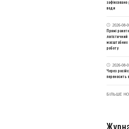
зафіксовано 
води
2026-08-0
Прямі ракетн
логістичний
масштабних 
роботу
2026-08-0
Через російс
переносить 
БІЛЬШЕ Н
Журн