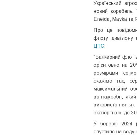
Український агро
новий корабель. 
Eneida, Mavka та R
Про це повідоми
флоту, дивізіону
ЦТС
.
“Балкерний флот 
орієнтовно на 20
розмірами сегме
скажімо так, с
максимальний обо
вантажообіг, яки
використання як
експорті олії до 3
У березні 2024 
спустило на воду 