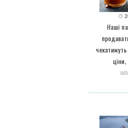
2
Наші па
продават
чекатимуть
ціни,
ЧИТ