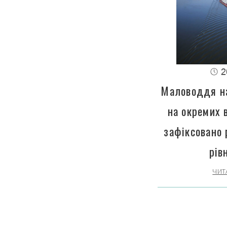
2
Маловоддя на
на окремих 
зафіксовано 
рів
ЧИТ