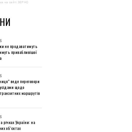
ма на сайті ЗЕРНО
НИ
6
ики не продаватимуть
тимуть привабливішої
а
6
ниця” веде переговори
сусідами щодо
транзитних маршрутів
6
 річках України: на
их об’єктах