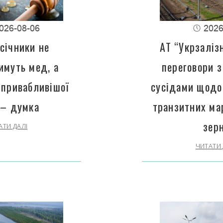
026-08-06
2026
січники не
АТ “Укрзаліз
имуть мед, а
переговори з
 привабливішої
сусідами щодо
 – думка
транзитних ма
зер
АТИ ДАЛІ
ЧИТАТИ 