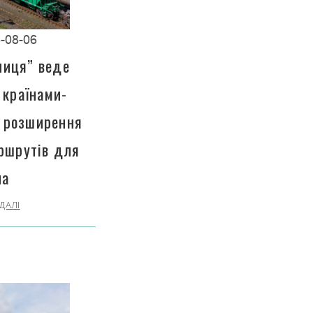
-08-06
ниця” веде
 країнами-
 розширення
ршрутів для
на
ДАЛІ