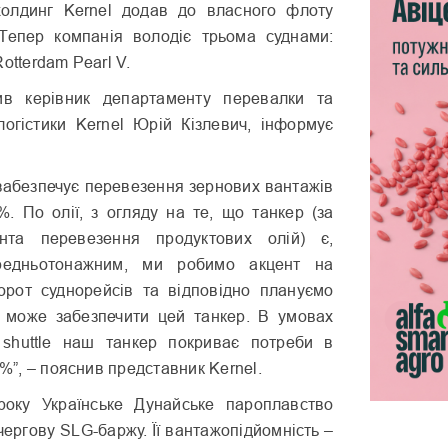
холдинг Kernel додав до власного флоту
Тепер компанія володіє трьома суднами:
otterdam Pearl V.
в керівник департаменту перевалки та
 логістики Kernel Юрій Кізлевич, інформує
забезпечує перевезення зернових вантажів
%. По олії, з огляду на те, що танкер (за
нта перевезення продуктових олій) є,
ередньотонажним, ми робимо акцент на
рот суднорейсів та відповідно плануємо
й може забезпечити цей танкер. В умовах
 shuttle наш танкер покриває потреби в
0%”, – пояснив представник Kernel.
року Українське Дунайське пароплавство
чергову SLG-баржу. Її вантажопідйомність –