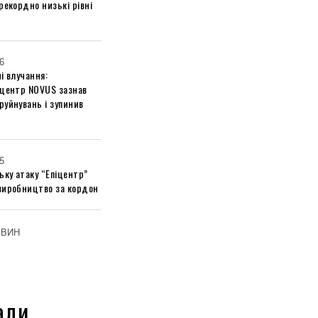
рекордно низькі рівні
6
і влучання:
 центр NOVUS зазнав
руйнувань і зупинив
5
ьку атаку “Епіцентр”
виробництво за кордон
ОВИН
али