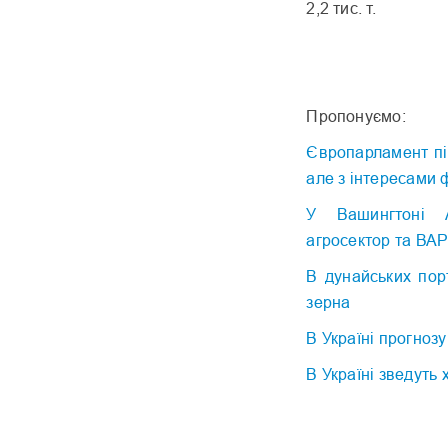
2,2 тис. т.
Пропонуємо:
Європарламент під
але з інтересами
У Вашингтоні А
агросектор та ВА
В дунайських пор
зерна
В Україні прогноз
В Україні зведуть 