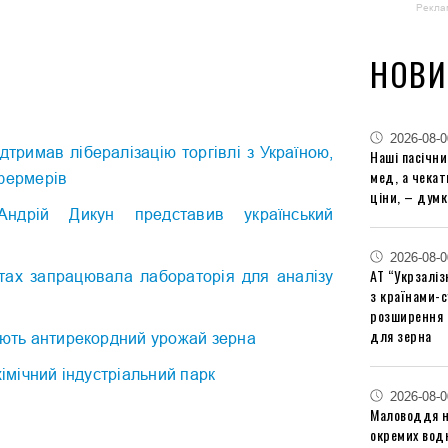
Рекла
НОВИ
2026-08-0
тримав лібералізацію торгівлі з Україною,
Наші пасічн
мед, а чека
 фермерів
ціни, – думк
ндрій Дикун представив український
Р
2026-08-0
АТ “Укрзаліз
тах запрацювала лабораторія для аналізу
з країнами-
розширення 
для зерна
ують антирекордний урожай зерна
хімічний індустріальний парк
2026-08-0
Маловоддя на
окремих водн