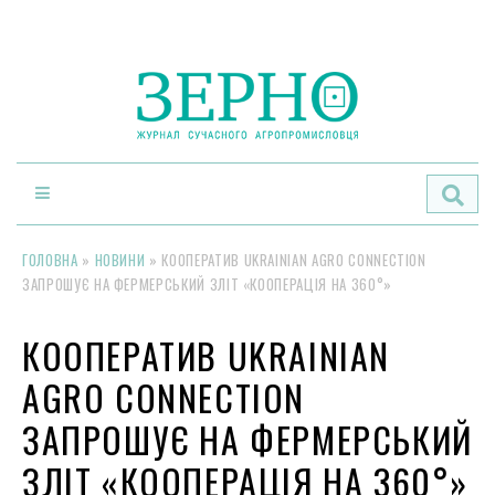
По
ГОЛОВНА
»
НОВИНИ
»
КООПЕРАТИВ UKRAINIAN AGRO CONNECTION
ЗАПРОШУЄ НА ФЕРМЕРСЬКИЙ ЗЛІТ «КООПЕРАЦІЯ НА 360°»
КООПЕРАТИВ UKRAINIAN
AGRO CONNECTION
ЗАПРОШУЄ НА ФЕРМЕРСЬКИЙ
ЗЛІТ «КООПЕРАЦІЯ НА 360°»