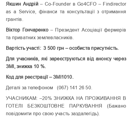
Якшин Андрій
– Co-Founder в Go4CFO – Findirector
as a Service, фінанси та консультації з отримання
грантів.
Віктор Гончаренко
– Президент Асоціації фермерів
та приватних землевласників.
Вартість
участі
:
3 500
грн
–
особиста
присутність.
Для учасників, які зареєструються від анонсу через
ЗМІ, знижка 10 %.
Код для реєстрації – ЗМІ1010.
Деталі
за
телефоном
(067) 141 26 50.
УЧАСНИКАМ:
–
20%
ЗНИЖКА
НА
ПРОЖИВАННЯ
В
ГОТЕЛІ
БЕЗКОШТОВНЕ
ПАРКУВАННЯ
(
Бажано
повідомити
про
свою
участь
заздалегідь
).