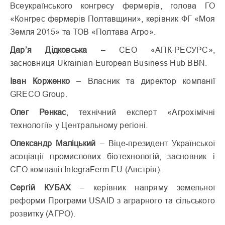
Всеукраїнського конгресу фермерів, голова ГО
«Конгрес фермерів Полтавщини», керівник ФГ «Моя
Земля 2015» та ТОВ «Полтава Агро».
Дар’я Дідковська
– СЕО «АПК-РЕСУРС»,
засновниця Ukrainian-European Business Hub BBN.
Іван Корженко
– Власник та директор компанії
GRECO Group.
Олег Ренкас
, технічний експерт «Агрохімічні
технології» у Центральному регіоні.
Олександр Маліцький
– Віце-президент Української
асоціації промислових біотехнологій, засновник і
CEO компанії IntegraFerm EU (Австрія).
Сергій КУБАХ
– керівник напряму земельної
реформи Програми USAID з аграрного та сільського
розвитку (АГРО).