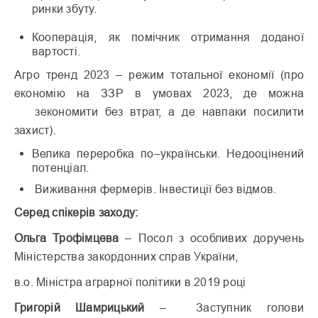
ринки
збуту.
Кооперація
,
як
помічник
отримання
доданої
вартості.
Агро тренд 2023 – режим тотальної економії (про
економію на ЗЗР в умовах 2023, де можна
зекономити без втрат, а де навпаки посилити
захист).
Велика
переробка
по
–
українськи
.
Недооцінений
потенціал.
Виживання фермерів. Інвестиції без відмов.
Серед спікерів заходу:
Ольга Трофімцева
– Посол з особливих доручень
Міністерства закордонних справ України,
в.о. Міністра аграрної політики в 2019 році
Григорій Шамрицький
– Заступник голови