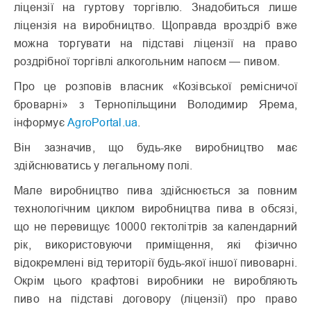
ліцензії на гуртову торгівлю. Знадобиться лише
ліцензія на виробництво. Щоправда вроздріб вже
можна торгувати на підставі ліцензії на право
роздрібної торгівлі алкогольним напоєм — пивом.
Про це розповів власник «Козівської ремісничої
броварні» з Тернопільщини Володимир Ярема,
інформує
AgroPortal.ua
.
Він зазначив, що будь-яке виробництво має
здійснюватись у легальному полі.
Мале виробництво пива здійснюється за повним
технологічним циклом виробництва пива в обсязі,
що не перевищує 10000 гектолітрів за календарний
рік, використовуючи приміщення, які фізично
відокремлені від території будь-якої іншої пивоварні.
Окрім цього крафтові виробники не виробляють
пиво на підставі договору (ліцензії) про право