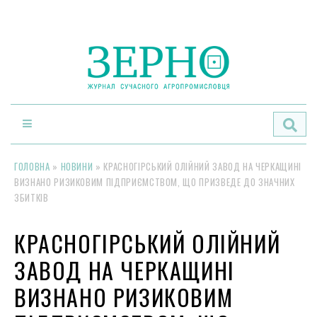
По
ГОЛОВНА
»
НОВИНИ
»
КРАСНОГІРСЬКИЙ ОЛІЙНИЙ ЗАВОД НА ЧЕРКАЩИНІ
ВИЗНАНО РИЗИКОВИМ ПІДПРИЄМСТВОМ, ЩО ПРИЗВЕДЕ ДО ЗНАЧНИХ
ЗБИТКІВ
КРАСНОГІРСЬКИЙ ОЛІЙНИЙ
ЗАВОД НА ЧЕРКАЩИНІ
ВИЗНАНО РИЗИКОВИМ