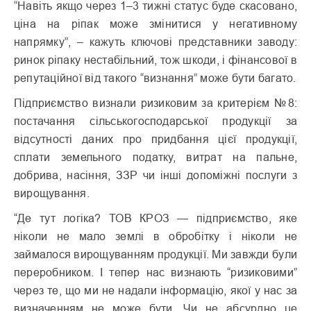
“Навіть якщо через 1–3 тижні статус буде скасовано,
ціна на ріпак може змінитися у негативному
напрямку”, – кажуть ключові представники заводу:
ринок ріпаку нестабільний, тож шкоди, і фінансової в
репутаційної від такого “визнання” може бути багато.
Підприємство визнали ризиковим за критерієм №8:
постачання сільськогосподарської продукції за
відсутності даних про придбання цієї продукції,
сплати земельного податку, витрат на пальне,
добрива, насіння, ЗЗР чи інші допоміжні послуги з
вирощування.
“Де тут логіка? ТОВ КРОЗ — підприємство, яке
ніколи не мало землі в обробітку і ніколи не
займалося вирощуванням продукції. Ми завжди були
переробником. І тепер нас визнають “ризиковими”
через те, що ми не надали інформацію, якої у нас за
визначенням не може бути. Чи не абсурдно це