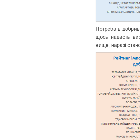
Потреба в добрива
щось надасть вир
вище, наразі стан