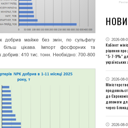
Рекла
НОВИ
2026-08-0
их добрив майже без змін, по сульфату
Кабінет міні
я більш цікава. Імпорт фосфорних та
рішення про
добрив: 410 тис. тонн. Необхідно: 700-800
“5-7-9%” дл
українських 
2026-08-0
Міністерство
продовольст
до Єврокоміс
допомоги дл
через блокад
2026-08-0