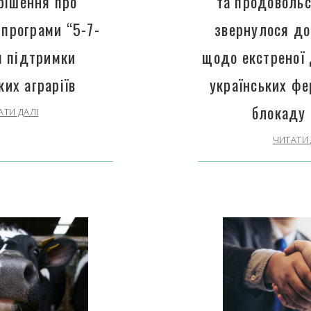
рішення про
та продовольс
програми “5-7-
звернулося до
 підтримки
щодо екстреної
ких аграріїв
українських фе
блокаду 
АТИ ДАЛІ
ЧИТАТИ 