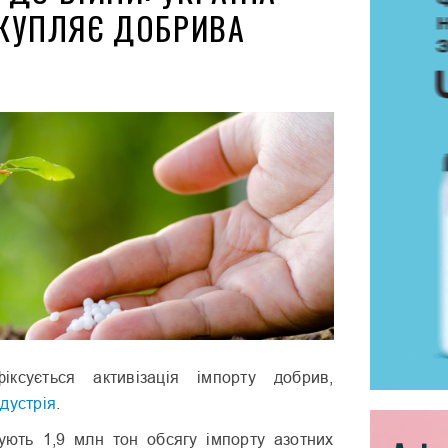
КУПЛЯЄ ДОБРИВА
ксується активізація імпорту добрив,
дустрія
.
ують 1,9 млн тон обсягу імпорту азотних