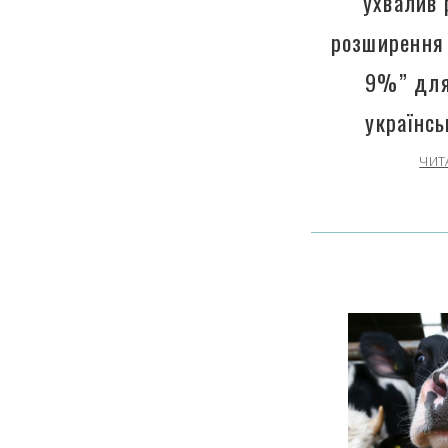
ухвалив 
розширення 
9%” для
українсь
ЧИТ