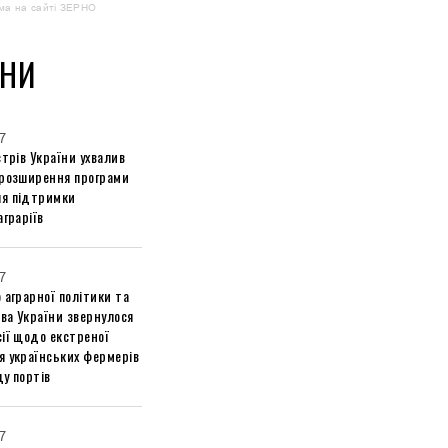
ма на сайті ЗЕРНО
НИ
7
стрів України ухвалив
 розширення програми
я підтримки
аграріїв
7
 аграрної політики та
ва України звернулося
ії щодо екстреної
я українських фермерів
у портів
7