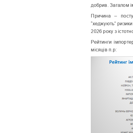
добрив. Загалом і
Причина – поступ
“хеджують” ризики
2026 року з істот
Рейтинги імпорте
місяців п.р: