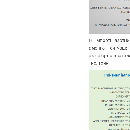
В імпорті азотн
амонію ситуаці
фосфорно-азотних 
тис. тонн.