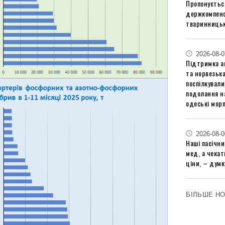
Пропонуєтьс
держкомпенс
тваринницьк
2026-08-0
Підтримка аг
та норвезьк
поспілкували
подолання на
одеські мор
2026-08-0
Наші пасічн
мед, а чека
ціни, – думк
БІЛЬШЕ Н