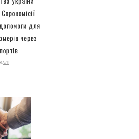
тва України
 Єврокомісії
 допомоги для
рмерів через
портів
ДАЛІ