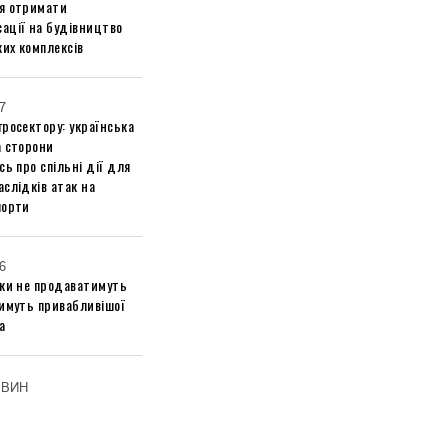
я отримати
ації на будівництво
их комплексів
7
росектору: українська
а сторони
сь про спільні дії для
слідків атак на
порти
6
ики не продаватимуть
тимуть привабливішої
а
ОВИН