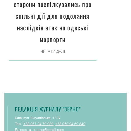
сторони поспілкувались про
спільні дії для подолання
наслідків атак на одеські
морпорти
ЧИТАТИ ДАЛІ
РЕДАКЦІЯ ЖУРНАЛУ "ЗЕРНО"
Київ, вул. Кирилівська, 13-Б
Тел.:
+38 067 24 79 989
,
+38 050 94 69 840
Ел.пошта:
gzerno@gmail.com