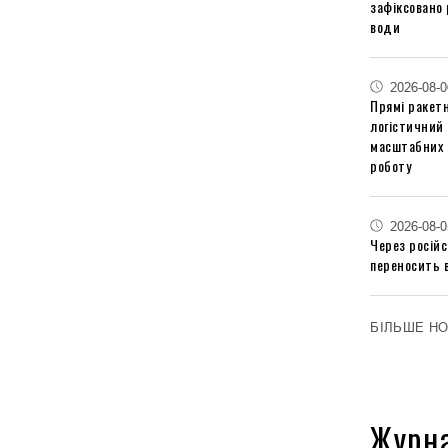
зафіксовано 
води
2026-08-0
Прямі ракетн
логістичний
масштабних 
роботу
2026-08-0
Через російс
переносить 
БІЛЬШЕ Н
Журн