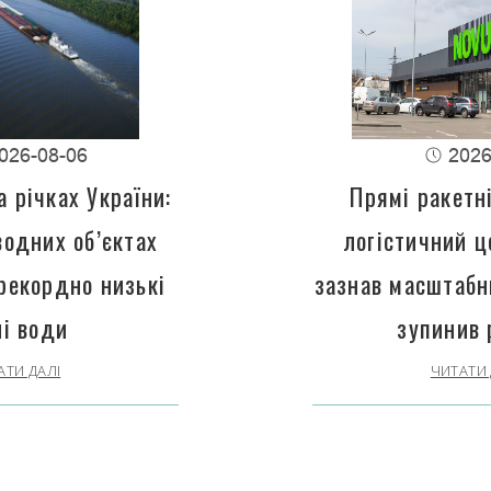
026-08-06
2026
 річках України:
Прямі ракетн
водних об’єктах
логістичний 
рекордно низькі
зазнав масштабн
ні води
зупинив 
АТИ ДАЛІ
ЧИТАТИ 