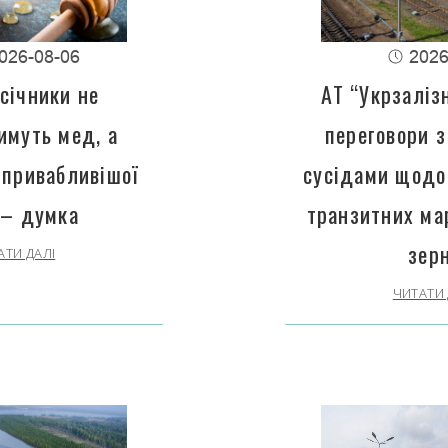
026-08-06
2026
січники не
АТ “Укрзаліз
имуть мед, а
переговори з
 привабливішої
сусідами щодо
 – думка
транзитних ма
зер
АТИ ДАЛІ
ЧИТАТИ 