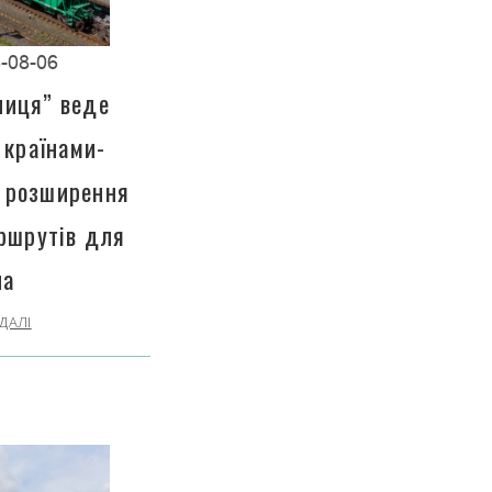
-08-06
ниця” веде
 країнами-
 розширення
ршрутів для
на
ДАЛІ