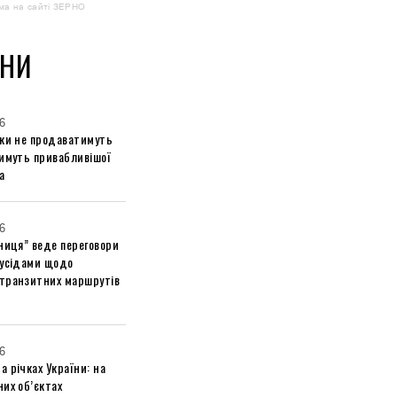
ма на сайті ЗЕРНО
НИ
6
ики не продаватимуть
тимуть привабливішої
а
6
ниця” веде переговори
сусідами щодо
транзитних маршрутів
6
 річках України: на
их об’єктах