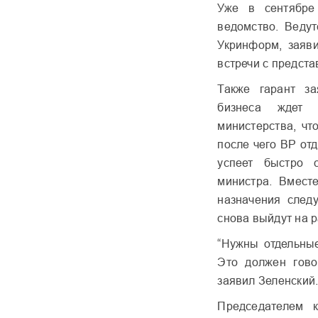
Уже в сентябре
ведомство. Ведут
Укринформ, заяв
встречи с предст
Также гарант за
бизнеса ждет 
министерства, чт
после чего ВР от
успеет быстро 
министра. Вместе
назначения следу
снова выйдут на р
“Нужны отдельные
Это должен гово
заявил Зеленский
Председателем 