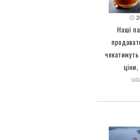
2
Наші па
продават
чекатимуть
ціни,
ЧИТ