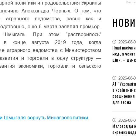
арной политики и продовольствия Украины
Рекла
азначило Александра Черных. О том, что
НОВИ
а аграрного ведомства, равно как и
едственно, еще 6 марта заявлял премьер-
 Шмыгаль. При этом “растворилось”
2026-08-0
и в конце августа 2019 года, когда
Наші пасічн
ие аграрного ведомства с Министерством
мед, а чека
развития и торговли в одну структуру —
ціни, – думк
звития экономики, торговли и сельского
2026-08-0
АТ “Укрзаліз
з країнами-
розширення 
для зерна
и Шмыгаля вернуть Минагрополитики
2026-08-0
Маловоддя на
окремих водн