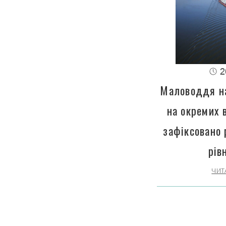
2
Маловоддя на
на окремих 
зафіксовано 
рів
ЧИТ