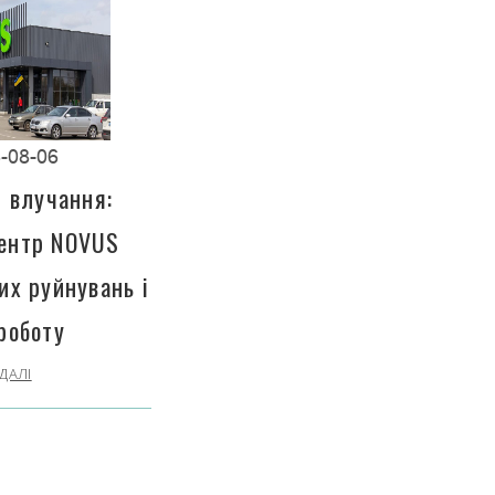
-08-06
і влучання:
центр NOVUS
их руйнувань і
роботу
ДАЛІ