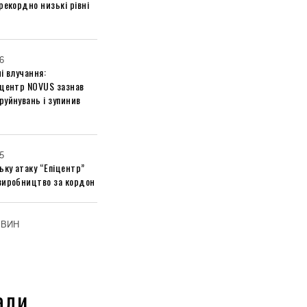
рекордно низькі рівні
6
і влучання:
 центр NOVUS зазнав
руйнувань і зупинив
5
ьку атаку “Епіцентр”
виробництво за кордон
ОВИН
али