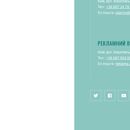
Київ, вул. Кирилівсь
Тел.:
+38 067 24 79
Ел.пошта:
gzerno@
РЕКЛАМНИЙ В
Київ, вул. Кирилівсь
Тел.:
+38 067 504 5
Ел.пошта:
reklama