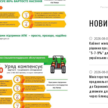
Рекла
НОВИ
2026-08-0
Кабінет міні
рішення про
“5-7-9%” дл
українських 
2026-08-0
Міністерство
продовольст
до Єврокоміс
допомоги дл
через блокад