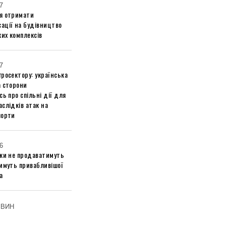
7
я отримати
ації на будівництво
их комплексів
7
росектору: українська
а сторони
сь про спільні дії для
слідків атак на
порти
6
ики не продаватимуть
тимуть привабливішої
а
ОВИН