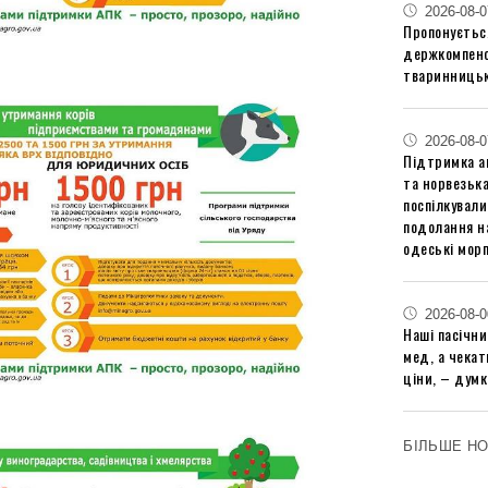
2026-08-0
Пропонуєтьс
держкомпенс
тваринницьк
2026-08-0
Підтримка аг
та норвезьк
поспілкували
подолання на
одеські мор
2026-08-0
Наші пасічн
мед, а чека
ціни, – думк
БІЛЬШЕ Н