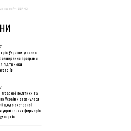
ма на сайті ЗЕРНО
НИ
7
стрів України ухвалив
 розширення програми
я підтримки
аграріїв
7
 аграрної політики та
ва України звернулося
ії щодо екстреної
я українських фермерів
у портів