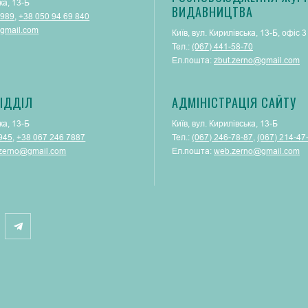
ка, 13-Б
ВИДАВНИЦТВА
 989
,
+38 050 94 69 840
gmail.com
Київ, вул. Кирилівська, 13-Б, офіс 3
Тел.:
(067) 441-58-70
Ел.пошта:
zbut.zerno@gmail.com
ІДДІЛ
АДМІНІСТРАЦІЯ САЙТУ
ка, 13-Б
Київ, вул. Кирилівська, 13-Б
945
,
+38 067 246 7887
Тел.:
(‎067) 246-78-87
, ‎
(067) 214-47
.zerno@gmail.com
Ел.пошта:
web.zerno@gmail.com