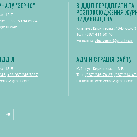
РНАЛУ "ЗЕРНО"
ВІДДІЛ ПЕРЕДПЛАТИ ТА
РОЗПОВСЮДЖЕННЯ ЖУРН
ка, 13-Б
ВИДАВНИЦТВА
 989
,
+38 050 94 69 840
gmail.com
Київ, вул. Кирилівська, 13-Б, офіс 3
Тел.:
(067) 441-58-70
Ел.пошта:
zbut.zerno@gmail.com
ІДДІЛ
АДМІНІСТРАЦІЯ САЙТУ
ка, 13-Б
Київ, вул. Кирилівська, 13-Б
945
,
+38 067 246 7887
Тел.:
(‎067) 246-78-87
, ‎
(067) 214-47
.zerno@gmail.com
Ел.пошта:
web.zerno@gmail.com