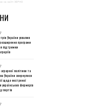
ма на сайті ЗЕРНО
НИ
7
стрів України ухвалив
 розширення програми
я підтримки
аграріїв
7
 аграрної політики та
ва України звернулося
ії щодо екстреної
я українських фермерів
у портів
7