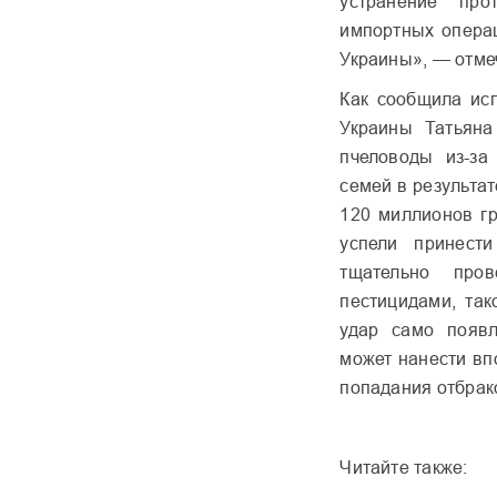
устранение про
импортных операц
Украины», — отме
Как сообщила ис
Украины Татьяна
пчеловоды из-за
семей в результа
120 миллионов г
успели принест
тщательно про
пестицидами, так
удар само появ
может нанести вп
попадания отбрак
Читайте также: