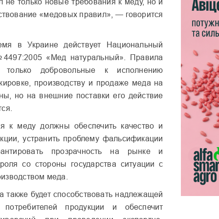
л не только новые требования к меду, но и
ствование «медовых правил», — говорится
емя в Украине действует Национальный
4497:2005 «Мед натуральный». Правила
т только добровольные к исполнению
кировке, производству и продаже меда на
ны, но на внешние поставки его действие
тся.
я к меду должны обеспечить качество и
кции, устранить проблему фальсификации
рантировать прозрачность на рынке и
роля со стороны государства ситуации с
изводством меда.
а также будет способствовать надлежащей
и потребителей продукции и обеспечит