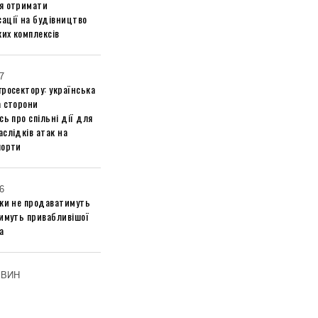
я отримати
ації на будівництво
их комплексів
7
росектору: українська
а сторони
сь про спільні дії для
слідків атак на
порти
6
ики не продаватимуть
тимуть привабливішої
а
ОВИН