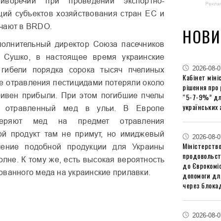
тиворечий при проведении экспортно-
Рекла
ий субъектов хозяйствования стран ЕС и
чают в BRDO.
НОВИ
полнительный директор Союза пасечников
 Сушко, в настоящее время украинские
2026-08-0
 гибели порядка сорока тысяч пчелиных
Кабінет міні
те отравления пестицидами потеряли около
рішення про
ривен прибыли. При этом погибшие пчелы
“5-7-9%” дл
українських 
и отравленный мед в ульи. В Европе
веряют мед на предмет отравления
ой продукт там не примут, но имиджевый
2026-08-0
Міністерство
ление подобной продукции для Украины
продовольст
олне. К тому же, есть высокая вероятность
до Єврокоміс
ованного меда на украинские прилавки.
допомоги дл
через блокад
2026-08-0