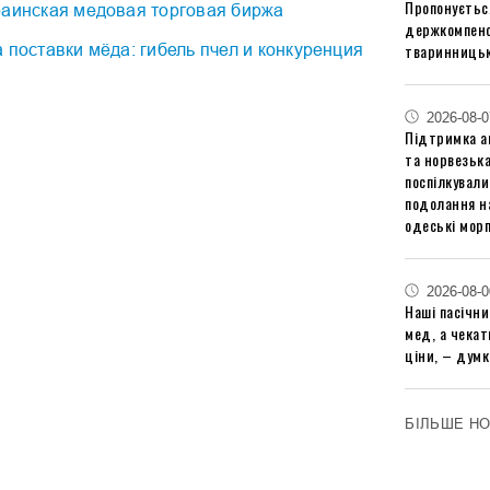
Пропонуєтьс
раинская медовая торговая биржа
держкомпенс
тваринницьк
 поставки мёда: гибель пчел и конкуренция
2026-08-0
Підтримка аг
та норвезьк
поспілкували
подолання на
одеські мор
2026-08-0
Наші пасічн
мед, а чека
ціни, – думк
БІЛЬШЕ Н