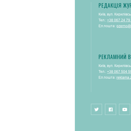
РЕДАКЦІЯ ЖУ
Київ, вул. Кирилівсь
Тел.:
+38 067 24 79
Ел.пошта:
gzerno@
РЕКЛАМНИЙ В
Київ, вул. Кирилівсь
Тел.:
+38 067 504 5
Ел.пошта:
reklama