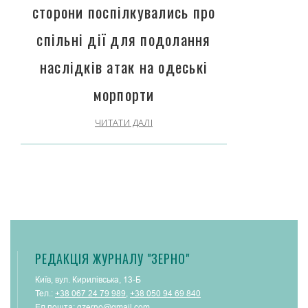
сторони поспілкувались про
спільні дії для подолання
наслідків атак на одеські
морпорти
ЧИТАТИ ДАЛІ
РЕДАКЦІЯ ЖУРНАЛУ "ЗЕРНО"
Київ, вул. Кирилівська, 13-Б
Тел.:
+38 067 24 79 989
,
+38 050 94 69 840
Ел.пошта:
gzerno@gmail.com