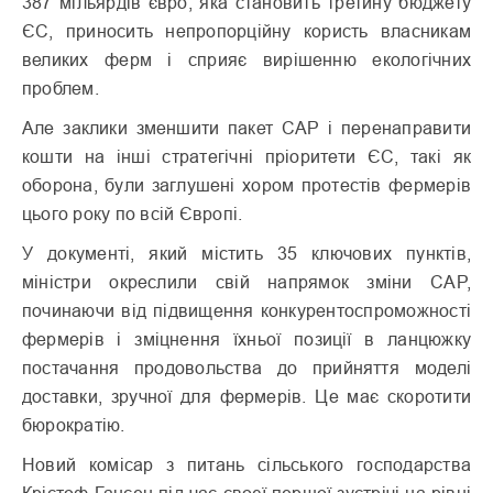
387 мільярдів євро, яка становить третину бюджету
ЄС, приносить непропорційну користь власникам
великих ферм і сприяє вирішенню екологічних
проблем.
Але заклики зменшити пакет CAP і перенаправити
кошти на інші стратегічні пріоритети ЄС, такі як
оборона, були заглушені хором протестів фермерів
цього року по всій Європі.
У документі, який містить 35 ключових пунктів,
міністри окреслили свій напрямок зміни CAP,
починаючи від підвищення конкурентоспроможності
фермерів і зміцнення їхньої позиції в ланцюжку
постачання продовольства до прийняття моделі
доставки, зручної для фермерів. Це має скоротити
бюрократію.
Новий комісар з питань сільського господарства
Крістоф Гансен під час своєї першої зустрічі на рівні