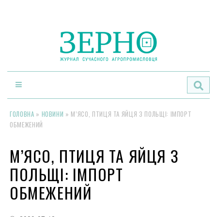
По
ГОЛОВНА
»
НОВИНИ
»
М’ЯСО, ПТИЦЯ ТА ЯЙЦЯ З ПОЛЬЩІ: ІМПОРТ
ОБМЕЖЕНИЙ
М’ЯСО, ПТИЦЯ ТА ЯЙЦЯ З
ПОЛЬЩІ: ІМПОРТ
ОБМЕЖЕНИЙ