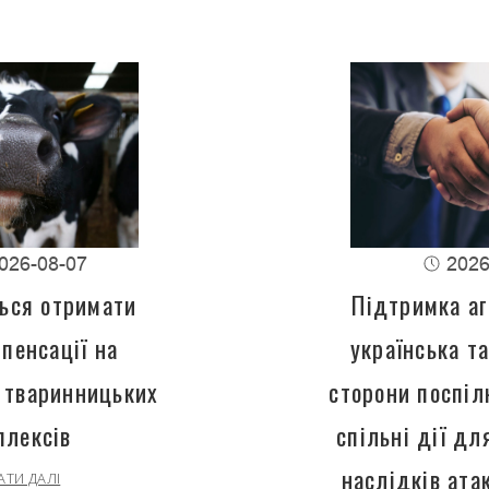
026-08-07
2026
ься отримати
Підтримка аг
пенсації на
українська т
 тваринницьких
сторони поспіл
плексів
спільні дії д
наслідків ата
АТИ ДАЛІ