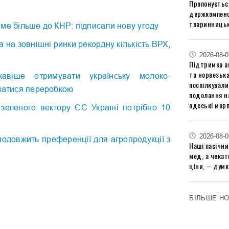
Пропонуєтьс
держкомпенс
тваринницьк
ме більше до КНР: підписали нову угоду
а на зовнішні ринки рекордну кількість ВРХ,
2026-08-0
Підтримка аг
та норвезьк
авіше отримувати українську молоко-
поспілкували
йматися переробкою
подолання на
одеські мор
 зеленого вектору ЄС Україні потрібно 10
2026-08-0
подовжить преференції для агропродукції з
Наші пасічн
мед, а чека
ціни, – думк
БІЛЬШЕ Н