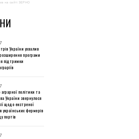
ма на сайті ЗЕРНО
НИ
7
стрів України ухвалив
 розширення програми
я підтримки
аграріїв
7
 аграрної політики та
ва України звернулося
ії щодо екстреної
я українських фермерів
у портів
7