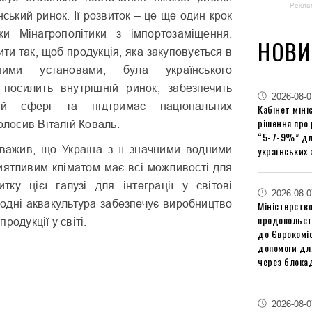
Рекла
нський ринок. Її розвиток – це ще один крок
ки Мінагрополітики з імпортозаміщення.
НОВИ
ти так, щоб продукція, яка закуповується в
ними установами, була українського
посилить внутрішній ринок, забезпечить
2026-08-0
ій сфері та підтримає національних
Кабінет міні
рішення про
олосив Віталій Коваль.
“5-7-9%” дл
уважив, що Україна з її значними водними
українських 
иятливим кліматом має всі можливості для
тку цієї галузі для інтеграції у світові
2026-08-0
годні аквакультура забезпечує виробництво
Міністерство
продовольст
родукції у світі.
до Єврокоміс
допомоги дл
через блокад
2026-08-0