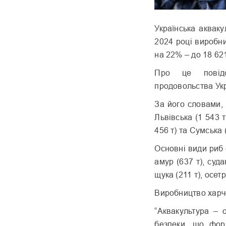
Українська аквак
2024 році виробн
на 22% – до 18 62
Про це повідо
продовольства Укр
За його словами, 
Львівська (1 543 т
456 т) та Сумська (
Основні види риб –
амур (637 т), судак
щука (211 т), осетр
Виробництво харчов
“Аквакультура – 
безпеки, що форм