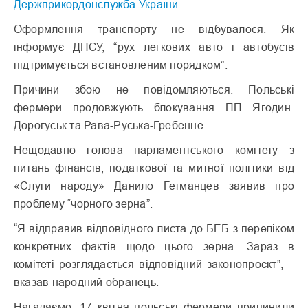
Держприкордонслужба України.
Оформлення транспорту не відбувалося. Як
інформує ДПСУ, “рух легкових авто і автобусів
підтримується встановленим порядком”.
Причини збою не повідомляються. Польські
фермери продовжують блокування ПП Ягодин-
Дорогуськ та Рава-Руська-Гребенне.
Нещодавно голова парламентського комітету з
питань фінансів, податкової та митної політики від
«Слуги народу» Данило Гетманцев заявив про
проблему “чорного зерна”.
“Я відправив відповідного листа до БЕБ з переліком
конкретних фактів щодо цього зерна. Зараз в
комітеті розглядається відповідний законопроєкт”, –
вказав народний обранець.
Нагадаємо, 17 квітня польські фермери припинили