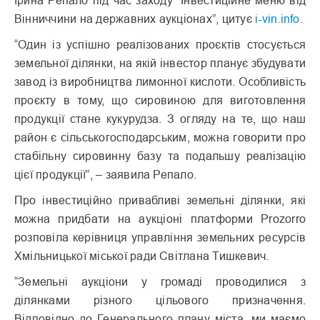
Ірина Репало під час заходу “Інвестиційне меню від
Вінниччини на державних аукціонах”, цитує
i-vin.info
.
“Один із успішно реалізованих проєктів стосується
земельної ділянки, на якій інвестор планує збудувати
завод із виробництва лимонної кислоти. Особливість
проєкту в тому, що сировиною для виготовлення
продукції стане кукурудза. З огляду на те, що наш
район є сільськогосподарським, можна говорити про
стабільну сировинну базу та подальшу реалізацію
цієї продукції”, – заявила Репало.
Про інвестиційно привабливі земельні ділянки, які
можна придбати на аукціоні платформи Prozorro
розповіла керівниця управління земельних ресурсів
Хмільницької міської ради Світлана Тишкевич.
“Земельні аукціони у громаді проводилися з
ділянками різного цільового призначення.
Відповідно до Генерального плану міста, ми маємо