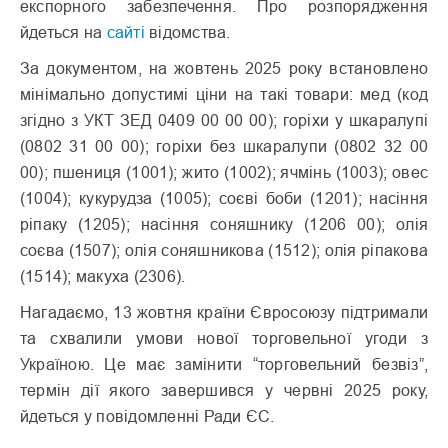
експорного забезпечення. Про розпорядження
йдеться на
сайті
відомства.
За документом, на жовтень 2025 року встановлено
мінімально допустимі ціни на такі товари: мед (код
згідно з УКТ ЗЕД 0409 00 00 00); горіхи у шкаралупі
(0802 31 00 00); горіхи без шкаралупи (0802 32 00
00); пшениця (1001); жито (1002); ячмінь (1003); овес
(1004); кукурудза (1005); соєві боби (1201); насіння
ріпаку (1205); насіння соняшнику (1206 00); олія
соєва (1507); олія соняшникова (1512); олія ріпакова
(1514); макуха (2306).
Нагадаємо, 13 жовтня країни Євросоюзу підтримали
та схвалили умови нової торговельної угоди з
Україною. Це має замінити “торговельний безвіз”,
термін дії якого завершився у червні 2025 року,
йдеться у повідомленні Ради ЄС.