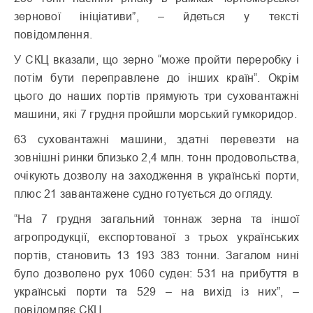
зернової ініціативи”, – йдеться у тексті
повідомлення.
У СКЦ вказали, що зерно “може пройти переробку і
потім бути переправлене до інших країн”. Окрім
цього до наших портів прямують три суховантажні
машини, які 7 грудня пройшли морський гумкоридор.
63 суховантажні машини, здатні перевезти на
зовнішні ринки близько 2,4 млн. тонн продовольства,
очікують дозволу на заходження в українські порти,
плюс 21 завантажене судно готується до огляду.
“На 7 грудня загальний тоннаж зерна та іншої
агропродукції, експортованої з трьох українських
портів, становить 13 193 383 тонни. Загалом нині
було дозволено рух 1060 суден: 531 на прибуття в
українські порти та 529 – на вихід із них”, –
повідомляє СКЦ.