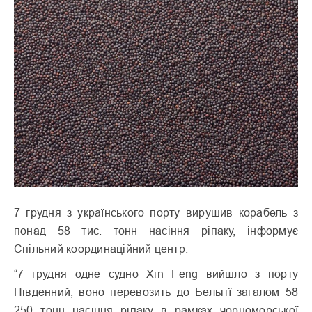
7 грудня з українського порту вирушив корабель з
понад 58 тис. тонн насіння ріпаку, інформує
Спільний координаційний центр.
“7 грудня одне судно Xin Feng вийшло з порту
Південний, воно перевозить до Бельгії загалом 58
250 тонн насіння ріпаку в рамках чорноморської