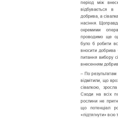
період між внес
відбувається в 
добрива, а сівалка
насіння. Щоправд
окремими опера
проводимо ще од
було б робити вс
вносити добрива 
питання вибору с
внесенням добрив
– По результатам
відмітили, що врож
сівалкою, зросла
Сходи на всіх п
рослини не пригн
що потенціал р
«підтягнути» всю 