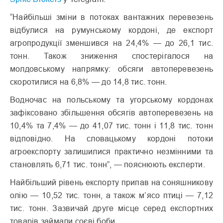
“Найбільші зміни в потоках вантажних перевезень
відбулися на румунському кордоні, де експорт
агропродукції зменшився на 24,4% — до 26,1 тис.
тонн. Також зниження спостерігалося на
молдовському напрямку: обсяги автоперевезень
скоротилися на 6,8% — до 14,8 тис. тонн.
Водночас на польському та угорському кордонах
зафіксовано збільшення обсягів автоперевезень на
10,4% та 7,4% — до 41,07 тис. тонн і 11,8 тис. тонн
відповідно. На словацькому кордоні потоки
агроекспорту залишилися практично незмінними та
становлять 6,71 тис. тонн”, — пояснюють експерти.
Найбільший рівень експорту припав на соняшникову
олію — 10,52 тис. тонн, а також м’ясо птиці — 7,12
тис. тонн. Зазвичай друге місце серед експортних
товарів займали соєві боби.