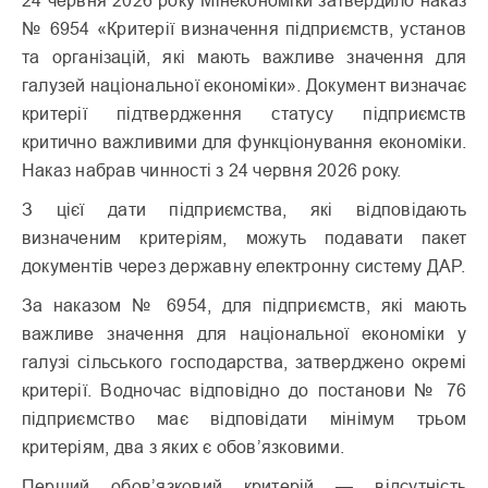
24 червня 2026 року Мінекономіки затвердило наказ
№ 6954 «Критерії визначення підприємств, установ
та організацій, які мають важливе значення для
галузей національної економіки». Документ визначає
критерії підтвердження статусу підприємств
критично важливими для функціонування економіки.
Наказ набрав чинності з 24 червня 2026 року.
З цієї дати підприємства, які відповідають
визначеним критеріям, можуть подавати пакет
документів через державну електронну систему ДАР.
За наказом № 6954, для підприємств, які мають
важливе значення для національної економіки у
галузі сільського господарства, затверджено окремі
критерії. Водночас відповідно до постанови № 76
підприємство має відповідати мінімум трьом
критеріям, два з яких є обов’язковими.
Перший обов’язковий критерій — відсутність