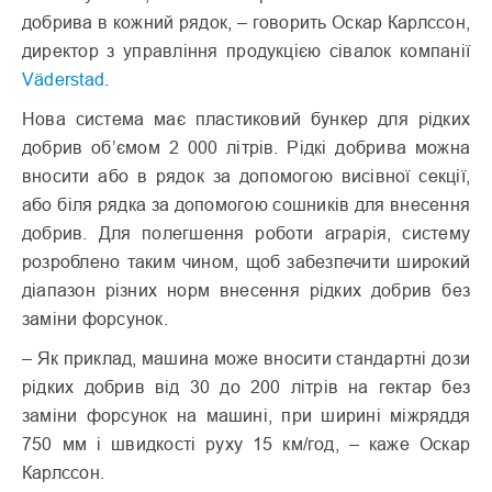
добрива в кожний рядок, – говорить Оскар Карлссон,
директор з управління продукцією сівалок компанії
Väderstad
.
Нова система має пластиковий бункер для рідких
добрив об’ємом 2 000 літрів. Рідкі добрива можна
вносити або в рядок за допомогою висівної секції,
або біля рядка за допомогою сошників для внесення
добрив. Для полегшення роботи аграрія, систему
розроблено таким чином, щоб забезпечити широкий
діапазон різних норм внесення рідких добрив без
заміни форсунок.
– Як приклад, машина може вносити стандартні дози
рідких добрив від 30 до 200 літрів на гектар без
заміни форсунок на машині, при ширині міжряддя
750 мм і швидкості руху 15 км/год, – каже Оскар
Карлссон.