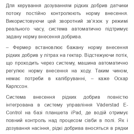
Для керування дозуванням рідких добрив датчики
потоку постійно контролюють норму внесення.
Використовуючи цей зворотний зв’язок у режимі
реального часу, система автоматично підтримує
задану норму внесення добрива.
– Фермер встановлює бажану норму внесення
рідких добрив у літрах на гектар. Відстежуючи потік,
що проходить через систему, машина автоматично
регулює норму внесення на ходу. Таким чином,
немає потреби в калібруванні, – каже Оскар
Карлссон.
Система внесення рідких добрив повністю
інтегрована в систему управління Väderstad E-
Control на базі планшета iPad, де водій отримує
повний контроль над процесом сівби в полі. Як і
дозування насіння, рідкі добрива вносяться в рядки