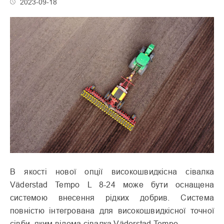
2023-09-18
В якості нової опції високошвидкісна сівалка
Väderstad Tempo L 8-24 може бути оснащена
системою внесення рідких добрив. Система
повністю інтегрована для високошвидкісної точної
сівби, яким відома сівалка Väderstad Tempo.