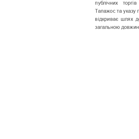
публічних торгі
Тапажос та указу 
відкриває шлях д
загальною довжино