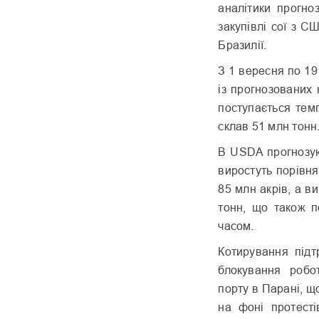
аналітики прогно
закупівлі сої з С
Бразилії.
З 1 вересня по 1
із прогнозованих
поступається тем
склав 51 млн тонн
В USDA прогнозую
виростуть порівня
85 млн акрів, а в
тонн, що також п
часом.
Котирування підт
блокування робо
порту в Парані, щ
на фоні протест