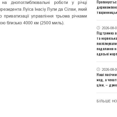
Пропонуєтьс
в на днопоглиблювальні роботи у річці
держкомпенс
президента Луїса Інасіу Лули да Сілви, який
тваринницьк
о приватизації управління трьома річками
ю близько 4000 км (2500 миль).
2026-08-0
Підтримка аг
та норвезьк
поспілкували
подолання на
одеські мор
2026-08-0
Наші пасічн
мед, а чека
ціни, – думк
БІЛЬШЕ Н