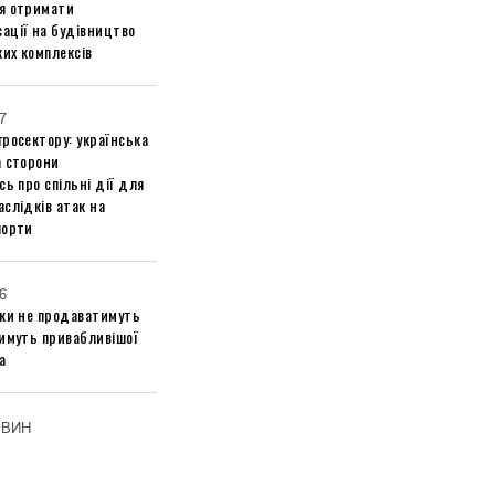
я отримати
ації на будівництво
их комплексів
7
росектору: українська
а сторони
сь про спільні дії для
слідків атак на
порти
6
ики не продаватимуть
тимуть привабливішої
а
ОВИН