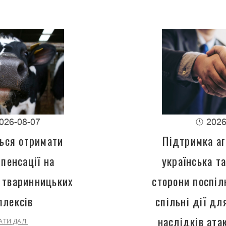
026-08-07
2026
ься отримати
Підтримка аг
пенсації на
українська т
 тваринницьких
сторони поспіл
плексів
спільні дії д
наслідків ата
АТИ ДАЛІ