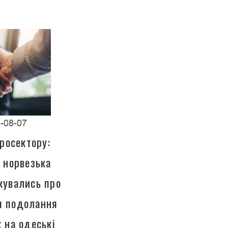
-08-07
росектору:
а норвезька
кувались про
ля подолання
к на одеські