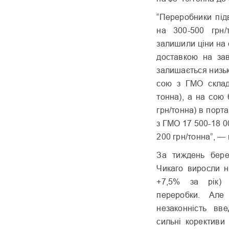
“Переробники під
на 300-500 грн/
залишили ціни на 
доставкою на зав
залишається низьк
сою з ГМО склад
тонна), а на сою
грн/тонна) в порт
з ГМО 17 500-18 0
200 грн/тонна”, —
За тиждень бере
Чикаго виросли н
+7,5% за рік) 
переробки. Ал
незаконність вв
сильні корективи 