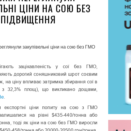
ЛЬНІ ЦІНИ НА СОЮ БЕЗ
К ПІДВИЩЕННЯ
ігають зацікавленість у сої без ГМО,
няють дорогий соняшниковий шрот соєвим
 ж, на ціну впливає затримка збирання сої в
на з 32,3% площ), що викликано дощами,
de
.
и експортні ціни попиту на сою з ГМО
залишалися на рівні $435-440/тонна або
онна, тоді як ціни на сою без ГМО виросли
 $450-458/тонна або 20000-20500 грн/тонна.