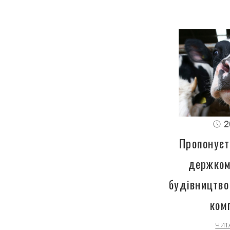
2
Пропонуєт
держком
будівництво
ком
ЧИТ