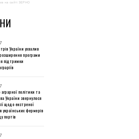
ма на сайті ЗЕРНО
НИ
7
стрів України ухвалив
 розширення програми
я підтримки
аграріїв
7
 аграрної політики та
ва України звернулося
ії щодо екстреної
я українських фермерів
у портів
7