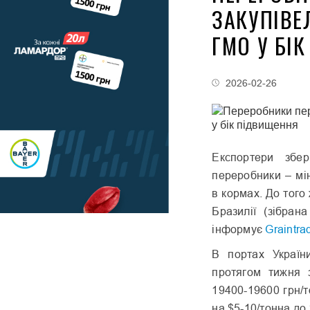
ЗАКУПІВЕ
ГМО У БІ
2026-02-26
Експортери збер
переробники – мі
в кормах. До того
Бразилії (зібра
інформує
Graintra
В портах Україн
протягом тижня 
19400-19600 грн/т
на $5-10/тонна до