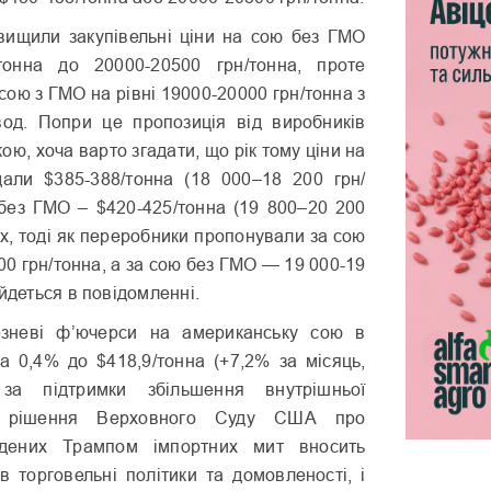
вищили закупівельні ціни на сою без ГМО
тонна до 20000-20500 грн/тонна, проте
сою з ГМО на рівні 19000-20000 грн/тонна з
од. Попри це пропозиція від виробників
ою, хоча варто згадати, що рік тому ціни на
али $385-388/тонна (18 000–18 200 грн/
 без ГМО – $420-425/тонна (19 800–20 200
ах, тоді як переробники пропонували за сою
00 грн/тонна, а за сою без ГМО — 19 000-19
 йдеться в повідомленні.
зневі ф’ючерси на американську сою в
а 0,4% до $418,9/тонна (+7,2% за місяць,
за підтримки збільшення внутрішньої
е рішення Верховного Суду США про
едених Трампом імпортних мит вносить
в торговельні політики та домовленості, і