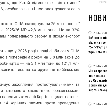
Рекла
зують, що Китай відмовиться від активної
ША, особливо на тлі поставок дешевої сої з
НОВИ
9 лютого США експортували 25 млн тонн сої
 на 2025/26 МР 42,8 млн тонна. Це на 32%
2026-08-0
пам попереднього сезону, в якому експорт
Кабінет міні
рішення про
.
“5-7-9%” дл
ть, що у 2026 році площі сівби сої у США
українських 
но з попереднім роком на 3,8 млн акрів до
иробництво — на 5,1 млн тонн до 121,1 млн
2026-08-0
осилить тиск на котирування найближчим
Міністерство
продовольст
до Єврокоміс
римує захоплення протестувальниками та
допомоги дл
через блокад
ти ключового експортного бразильського
о належить компанії Каргіл. Інцидент стався
ів 14 корінних племен проти проведення
2026-08-0