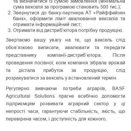
та визначитися із сумою замовлення (мінімальна
сума векселя за програмою становить 500 тис.);
Звернутися до банку-партнера АТ «Райффайзен
банк», оформити ліміт авалювання векселів та
отримати інформаційний лист;
Отримати від дистриб’ютора потрібну продукцію.
Звертаємо вашу увагу на те, що вексель слід
обов’язково виписати, авалювати та передати
представнику компанії-дистриб’ютора. Після
проведення посівної, коли компанія зібрала врожай
та дістала прибуток за продукцію, слід
розрахуватися за вексель у встановлений термін.
Регулярно вивчаючи потреби аграріїв, BASF
Agricultural Solutions прагне всебічно допомогти
підприємцям розвивати аграрний сектор у ці
непрості часи, гарантуючи стабільність, якість, що
перевірена часом, і доступність для кожного.