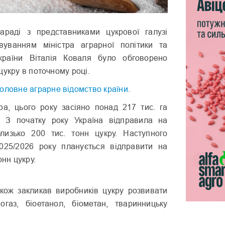
раді з представниками цукрової галузі
вуванням міністра аграрної політики та
країни Віталія Коваля було обговорено
цукру в поточному році.
головне аграрне відомство країни
.
ра, цього року засіяно понад 217 тис. га
. З початку року Україна відправила на
лизько 200 тис. тонн цукру. Наступного
025/2026 року планується відправити на
онн цукру.
акож закликав виробників цукру розвивати
іогаз, біоетанол, біометан, тваринницьку