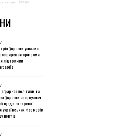
ма на сайті ЗЕРНО
НИ
7
стрів України ухвалив
 розширення програми
я підтримки
аграріїв
7
 аграрної політики та
ва України звернулося
ії щодо екстреної
я українських фермерів
у портів
7