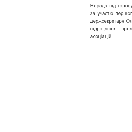
Нарада під голов
за участю першог
держсекретаря Ол
підрозділів, пр
асоціацій.