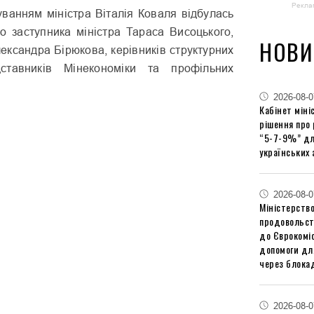
Рекла
уванням міністра Віталія Коваля відбулась
о заступника міністра Тараса Висоцького,
НОВИ
ександра Бірюкова, керівників структурних
едставників Мінекономіки та профільних
2026-08-0
Кабінет міні
рішення про
“5-7-9%” дл
українських 
2026-08-0
Міністерство
продовольст
до Єврокоміс
допомоги дл
через блокад
2026-08-0