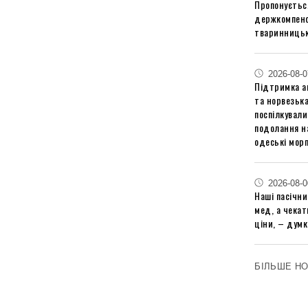
Пропонуєтьс
держкомпенс
тваринницьк
2026-08-0
Підтримка аг
та норвезьк
поспілкували
подолання на
одеські мор
2026-08-0
Наші пасічн
мед, а чека
ціни, – думк
БІЛЬШЕ Н