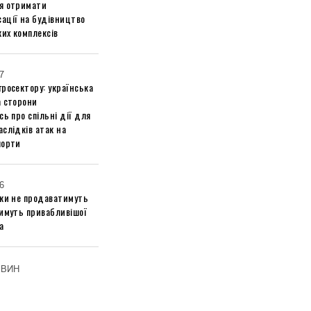
я отримати
ації на будівництво
их комплексів
7
росектору: українська
а сторони
сь про спільні дії для
слідків атак на
порти
6
ики не продаватимуть
тимуть привабливішої
а
ОВИН