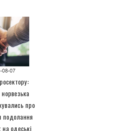
-08-07
росектору:
а норвезька
кувались про
ля подолання
к на одеські