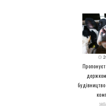
2
Пропонуєт
держком
будівництво
ком
ЧИТ