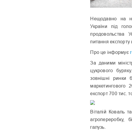
Нещодавно на на
України під голо
продовольства У
питання експорту 
Про це інформує
За даними мініст
цукрового буряку
зовнішні ринки б
маркетингового 2
експорт 700 тис. т
Віталій Коваль т
агропереробку, б
галузь.