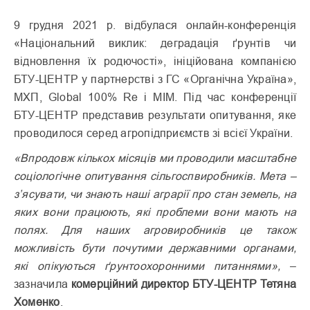
9 грудня 2021 р. відбулася онлайн-конференція
«Національний виклик: деградація ґрунтів чи
відновлення їх родючості», ініційована компанією
БТУ-ЦЕНТР у партнерстві з ГС «Органічна Україна»,
МХП, Global 100% Re і МІМ. Під час конференції
БТУ-ЦЕНТР представив результати опитування, яке
проводилося серед агропідприємств зі всієї України.
«Впродовж кількох місяців ми проводили масштабне
соціологічне опитування сільгоспвиробників. Мета –
з’ясувати, чи знають наші аграрії про стан земель, на
яких вони працюють, які проблеми вони мають на
полях. Для наших агровиробників це також
можливість бути почутими державними органами,
які опікуються ґрунтоохоронними питаннями»,
–
зазначила
комерційний директор БТУ-ЦЕНТР Тетяна
Хоменко
.