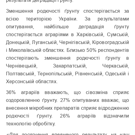
Зменшення родючості ґрунту спостерігається за
всією територією України. За результатами
опитування, найбільше деградація ґрунту
спостерігається аграріями в Харківській, Сумській,
Донецькій, Луганській, Чернігівській, Кіровоградській
і Миколаївській областях. Близько 50% респондентів
спостерігають зменшення родючості ґрунту в
Чернівецькій, Закарпатській, Черкаській,
Полтавській, Тернопільській, Рівненській, Одеській і
Херсонській областях.
36% аграріїв вважають, що сівозміна сприяє
оздоровленню ґрунту. 27% опитуваних вважає, що
внесення мікробних препаратів сприяє відродженню
родючості ґрунту. 26% аграріїв відзначили
технологію обробітку.
«Для досягнення впевненого результату, на наш