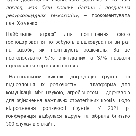
погляд, має бути певний баланс і поєднання
ресурсоощадних технологій»,
– прокоментувала
пані Хоменко.
Найбільше аграрії для поліпшення свого
господарювання потребують відшкодування витрат
на засоби, які поліпшують родючість. За це
проголосувало 57%
опитуваних, а 37% назвали
страхування державою посівів.
«Національний виклик: деградація ґрунтів чи
відновлення їх родючості» – платформа для
комунікації між наукою, агробізнесом і державою
для здійснення важливих стратегічних кроків щодо
відродження родючості ґрунтів. У 2021 р.
конференція відбулася вдруге та зібрала близько
300 слухачів онлайн.