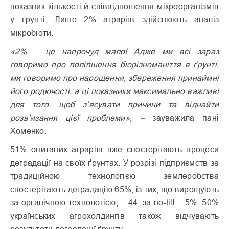
показник кількості й співвідношення мікроорганізмів
у ґрунті. Лише 2%
аграріїв здійснюють аналіз
мікробіоти.
«2%
–
це напрочуд мало! Адже ми всі зараз
говоримо про поліпшення біорізноманіття в ґрунті,
ми говоримо про нарощення, збереження принаймні
його родючості, а ці показники максимально важливі
для того, щоб з’ясувати причини та віднайти
розв’язання цієї проблеми», –
зауважила пані
Хоменко.
51% опитаних аграріїв вже спостерігають процеси
деградації на своїх ґрунтах. У розрізі підприємств за
традиційною технологією землеробства
спостерігають деградацію 65%, із тих, що вирощують
за органічною технологією, – 44, за no-till – 5%. 50%
українських агрохолдингів також відчувають
результати деградації ґрунту.