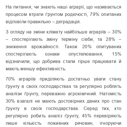
На питання, чи знають наші аграрії, що називається
процесом втрати ґрунтом родючості, 79% опитаних
відповіли правильно – деградація.
З огляду на зміни клімату найбільше аграріїв – 30%
– спостерігають зміну терміну сівби, та 28% –
зниження врожайності. Також 20% опитуваних
спостерігають ознаки опустелювання, 15%
відзначили, що добрива стали гірше працювати й
мають меншу ефективність.
70% аграріїв приділяють достатньо уваги стану
ґрунту в своїх господарствах та регулярно роблять
аналізи ґрунту, переважно агрохімічний. Натомість
30% взагалі не мають достовірних даних про стан
ґрунту в своїх господарствах. Серед тих, хто
регулярно робить аналіз ґрунту, 45% перевіряють
лише кількість поживних речовин, ігноруючи