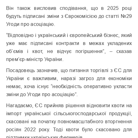
Він також висловив сподівання, що в 2025 році
будуть підписані зміни з Єврокомісією до статті №29
Угоди про асоціацію.
“Відповідно і український і європейський бізнес, який
уже має підписані контракти в межах укладених
обʼємів і квот, не відчує погіршення”, – сказав
прем’єр-міністр України.
Посадовець зазначив, що питання торгівлі з ЄС для
України є важливим, наразі загроз для економіки
немає, хоча існує “необхідність оперативно укласти
зміни до Угоди про асоціацію”.
Нагадаємо, ЄС прийняв рішення відновити квоти на
імпорт української сільськогосподарської продукції,
скасовані на початку повномасштабного вторгнення
росіян 2022 року. Тоді квоти було скасовано для
підтримки українських фермерів.