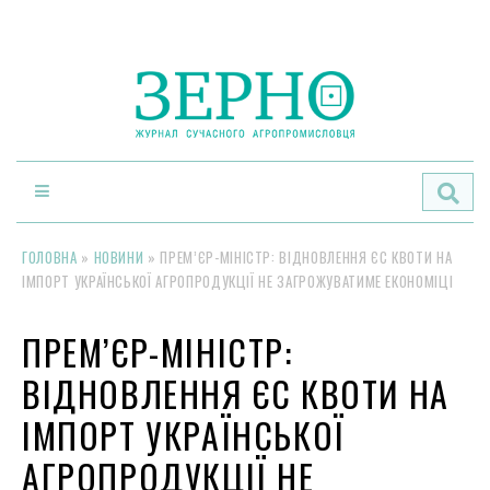
По
ГОЛОВНА
»
НОВИНИ
»
ПРЕМ’ЄР-МІНІСТР: ВІДНОВЛЕННЯ ЄС КВОТИ НА
ІМПОРТ УКРАЇНСЬКОЇ АГРОПРОДУКЦІЇ НЕ ЗАГРОЖУВАТИМЕ ЕКОНОМІЦІ
ПРЕМ’ЄР-МІНІСТР:
ВІДНОВЛЕННЯ ЄС КВОТИ НА
ІМПОРТ УКРАЇНСЬКОЇ
АГРОПРОДУКЦІЇ НЕ