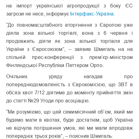
на імпорт української агропродукції з боку ЄС
загрози не несе, інформує
Інтерфакс-Україна
.
“До повномасштабного вторгнення з Європою уже
діяла зона вільної торгівлі, вона з 6 червня і
продовжить діяти як зона вільної торгівля для
України з Євросоюзом”, – заявив Шмигаль на на
спільній прес-конференції з прем’єр-міністром
Фінляндської Республіки Петтером Орпо.
Очільник уряду нагадав про
попереднюдомовленість з Єврокомісією, що ЗВТ в
обсязі квот 7/12 діятиме до моменту прийняття змін
до статті №29 Угоди про асоціацію.
“Ми розуміємо, що цей семимісячний обʼєм, який ми
будемо мати в квотах, буде достатнім, щоб Україна
не відчула погіршення умов, які ми мали впродовж
попередніх трьох років”, – пояснив Шмигаль.