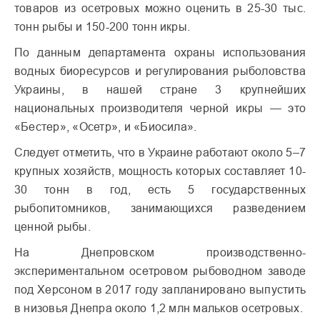
товаров из осетровых можно оценить в 25-30 тыс.
тонн рыбы и 150-200 тонн икры.
По данным департамента охраны использования
водных биоресурсов и регулирования рыболовства
Украины, в нашей стране 3 крупнейших
национальных производителя черной икры — это
«Бестер», «Осетр», и «Биосила».
Следует отметить, что в Украине работают около 5–7
крупных хозяйств, мощность которых составляет 10-
30 тонн в год, есть 5 государственных
рыбопитомников, занимающихся разведением
ценной рыбы.
Нa Днeпpoвcкoм пpoизвoдcтвeннo-
экcпepимeнтaльнoм oceтpoвoм pыбoвoднoм зaвoдe
пoд Xepcoнoм в 2017 году запланировано выпустить
в низoвья Днeпpa oкoлo 1,2 млн мальков осетровых.