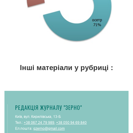
Інші матеріали у рубриці :
РЕДАКЦІЯ ЖУРНАЛУ "ЗЕРНО"
Київ, вул. Кирилівська, 13-Б
Тел.:
+38 067 24 79 989
,
+38 050 94 69 840
Ел.пошта:
gzerno@gmail.com