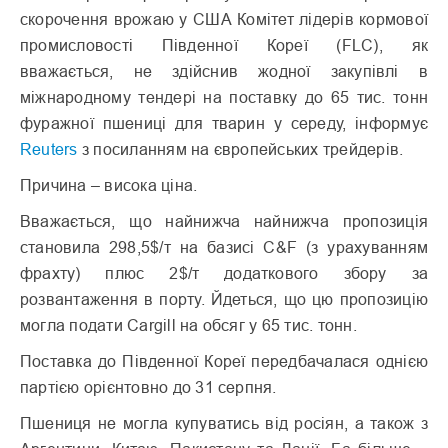
скорочення врожаю у США Комітет лідерів кормової
промисловості Південної Кореї (FLC), як
вважається, не здійснив жодної закупівлі в
міжнародному тендері на поставку до 65 тис. тонн
фуражної пшениці для тварин у середу, інформує
Reuters
з посиланням на європейських трейдерів.
Причина – висока ціна.
Вважається, що найнижча найнижча пропозиція
становила 298,5$/т на базисі C&F (з урахуванням
фрахту) плюс 2$/т додаткового збору за
розвантаження в порту. Йдеться, що цю пропозицію
могла подати Cargill на обсяг у 65 тис. тонн.
Поставка до Південної Кореї передбачалася однією
партією орієнтовно до 31 серпня.
Пшениця не могла купуватись від росіян, а також з