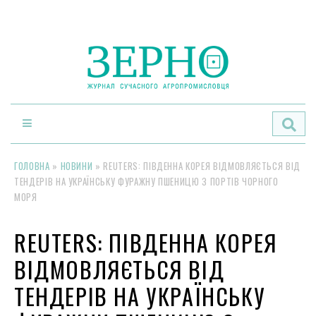
По
ГОЛОВНА
»
НОВИНИ
»
REUTERS: ПІВДЕННА КОРЕЯ ВІДМОВЛЯЄТЬСЯ ВІД
ТЕНДЕРІВ НА УКРАЇНСЬКУ ФУРАЖНУ ПШЕНИЦЮ З ПОРТІВ ЧОРНОГО
МОРЯ
REUTERS: ПІВДЕННА КОРЕЯ
ВІДМОВЛЯЄТЬСЯ ВІД
ТЕНДЕРІВ НА УКРАЇНСЬКУ