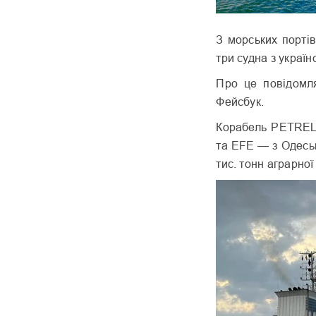
З морських порті
три судна з украї
Про це повідомля
Фейсбук.
Корабель PETREL
та EFE — з Одеськ
тис. тонн аграрної