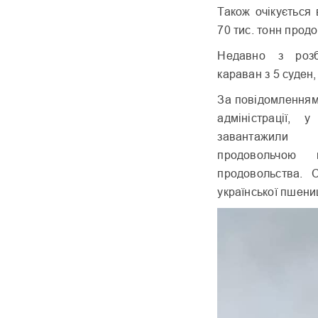
Також очікується
70 тис. тонн прод
Недавно з розб
караван з 5 суден,
За повідомленням
адміністрації, 
завантажили 
продовольчою
продовольства. 
української пшениц