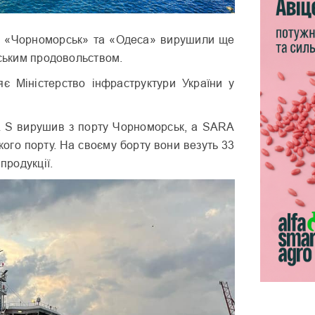
в «Чорноморськ» та «Одеса» вирушили ще
нським продовольством.
є Міністерство інфраструктури України у
 S вирушив з порту Чорноморськ, а SARA
ого порту. На своєму борту вони везуть 33
 продукції.