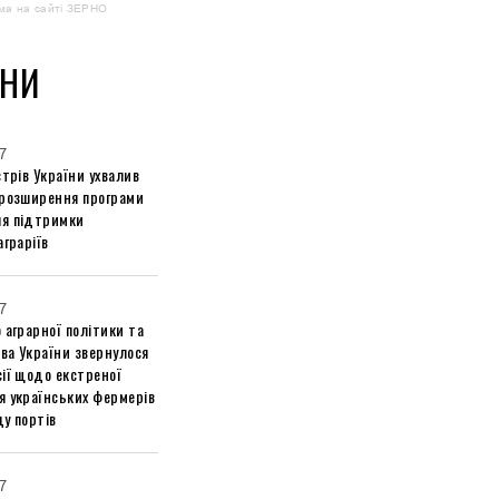
ма на сайті ЗЕРНО
НИ
7
стрів України ухвалив
 розширення програми
я підтримки
аграріїв
7
 аграрної політики та
ва України звернулося
ії щодо екстреної
я українських фермерів
у портів
7