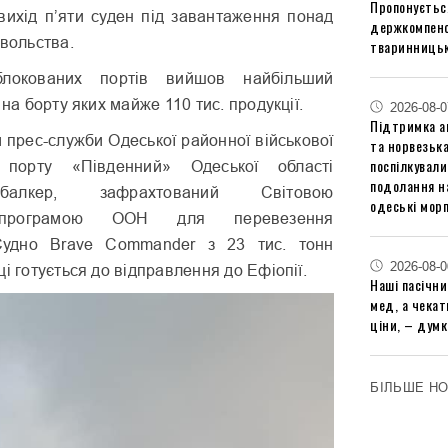
Пропонуєтьс
 вихід п’яти суден під завантаження понад
держкомпенс
овольства.
тваринницьк
локованих портів вийшов найбільший
 на борту яких майже 110 тис. продукції.
2026-08-0
Підтримка аг
 прес-служби Одеської районної військової
та норвезьк
поспілкували
у порту «Південний» Одеської області
подолання на
балкер, зафрахтований Світовою
одеські мор
 програмою ООН для перевезення
Судно Brave Commander з 23 тис. тонн
2026-08-0
і готується до відправлення до Ефіопії.
Наші пасічн
мед, а чека
ціни, – думк
БІЛЬШЕ Н