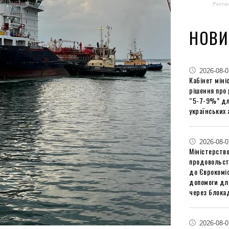
Рекла
НОВИ
2026-08-0
Кабінет міні
рішення про
“5-7-9%” дл
українських 
2026-08-0
Міністерство
продовольст
до Єврокоміс
допомоги дл
через блокад
2026-08-0