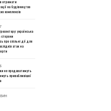
я отримати
ації на будівництво
их комплексів
7
росектору: українська
а сторони
сь про спільні дії для
слідків атак на
порти
6
ики не продаватимуть
тимуть привабливішої
а
ОВИН