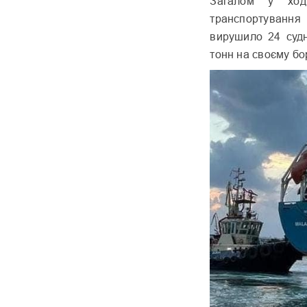
Загалом у ході
транспортування 
вирушило 24 судн
тонн на своєму бо