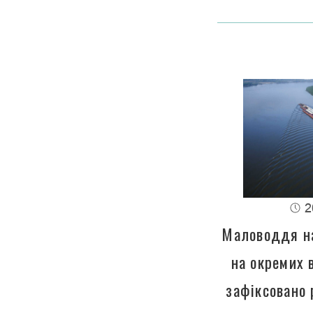
2
Маловоддя на
на окремих 
зафіксовано 