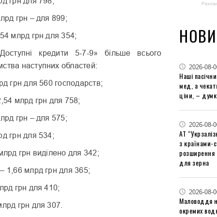
рд грн для 798;
Рекла
лрд грн – для 899;
НОВИ
,54 млрд грн для 354;
оступні кредити 5-7-9» більше всього
мства наступних областей:
2026-08-0
Наші пасічн
рд грн для 560 господарств;
мед, а чека
ціни, – думк
2,54 млрд грн для 758;
лрд грн – для 575;
2026-08-0
АТ “Укрзаліз
рд грн для 534;
з країнами-
розширення 
 млрд грн виділено для 342;
для зерна
– 1,66 млрд грн для 365;
лрд грн для 410;
2026-08-0
Маловоддя на
млрд грн для 307.
окремих водн