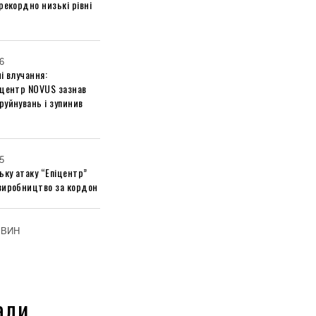
рекордно низькі рівні
6
і влучання:
 центр NOVUS зазнав
руйнувань і зупинив
5
ьку атаку “Епіцентр”
виробництво за кордон
ОВИН
али