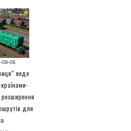
-08-06
ниця” веде
 країнами-
 розширення
ршрутів для
на