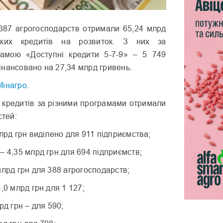
 387 агрогосподарств отримали 65,24 млрд
ських кредитів на розвиток. З них за
амою «Доступні кредити 5-7-9» – 5 749
нансовано на 27,34 млрд гривень.
Мінагро
.
 кредитів за різними програмами отримали
стей:
млрд грн виділено для 911 підприємства;
– 4,35 млрд грн для 694 підприємств;
млрд грн для 388 агрогосподарств;
,0 млрд грн для 1 127;
рд грн – для 590;