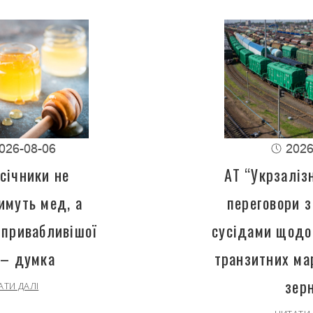
026-08-06
2026
січники не
АТ “Укрзаліз
имуть мед, а
переговори з
 привабливішої
сусідами щодо
 – думка
транзитних ма
зер
АТИ ДАЛІ