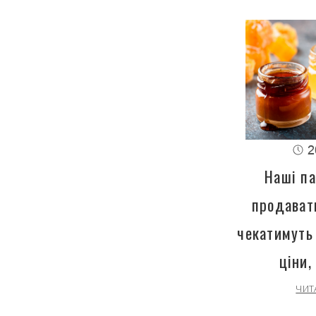
2
Наші па
продават
чекатимуть
ціни,
ЧИТ