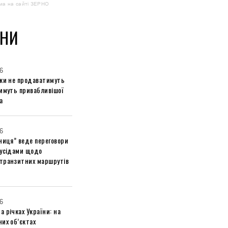
ма на сайті ЗЕРНО
НИ
6
ики не продаватимуть
тимуть привабливішої
а
6
ниця” веде переговори
сусідами щодо
транзитних маршрутів
6
 річках України: на
их об’єктах