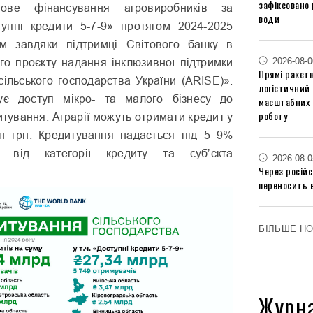
зафіксовано 
ьгове фінансування агровиробників за
води
упні кредити 5-7-9» протягом 2024-2025
м завдяки підтримці Світового банку в
2026-08-0
го проєкту надання інклюзивної підтримки
Прямі ракетн
сільського господарства України (ARISE)».
логістичний
є доступ мікро- та малого бізнесу до
масштабних 
роботу
итування. Аграрії можуть отримати кредит у
н грн. Кредитування надається під 5–9%
о від категорії кредиту та суб’єкта
2026-08-0
Через російс
переносить 
БІЛЬШЕ Н
Журн