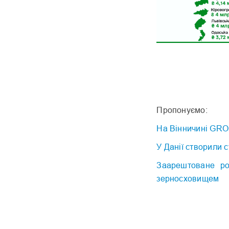
Пропонуємо:
На Вінничині GR
У Данії створили
Заарештоване ро
зерносховищем