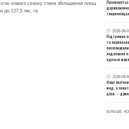
Пропонуєтьс
істю нового сезону стане збільшення площ
держкомпенс
 до 227,5 тис. га.
тваринницьк
2026-08-0
Підтримка аг
та норвезьк
поспілкували
подолання на
одеські мор
2026-08-0
Наші пасічн
мед, а чека
ціни, – думк
БІЛЬШЕ Н