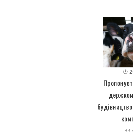
2
Пропонуєт
держком
будівництво
ком
ЧИТ