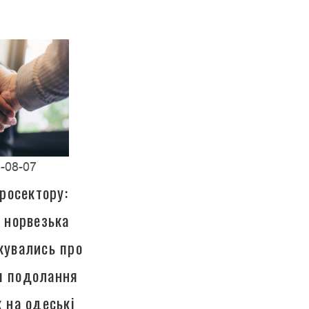
-08-07
росектору:
а норвезька
кувались про
ля подолання
к на одеські