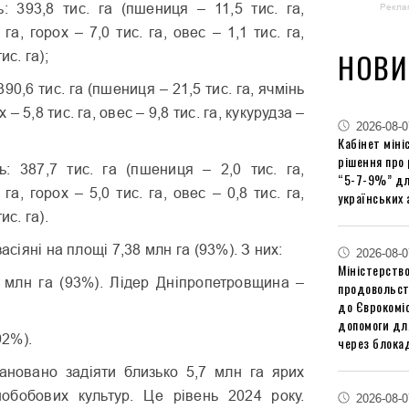
ь: 393,8 тис. га (пшениця – 11,5 тис. га,
Рекла
 га, горох – 7,0 тис. га, овес – 1,1 тис. га,
НОВИ
ис. га);
90,6 тис. га (пшениця – 21,5 тис. га, ячмінь
х – 5,8 тис. га, овес – 9,8 тис. га, кукурудза –
2026-08-0
Кабінет міні
рішення про
ь: 387,7 тис. га (пшениця – 2,0 тис. га,
“5-7-9%” дл
 га, горох – 5,0 тис. га, овес – 0,8 тис. га,
українських 
ис. га).
засіяні на площі 7,38 млн га (93%). З них:
2026-08-0
Міністерство
 млн га (93%). Лідер Дніпропетровщина –
продовольст
до Єврокоміс
допомоги дл
92%).
через блокад
ановано задіяти близько 5,7 млн га ярих
обобових культур. Це рівень 2024 року.
2026-08-0