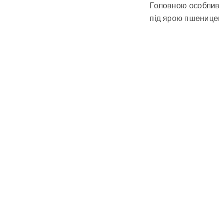
Головною особлив
під ярою пшеницею