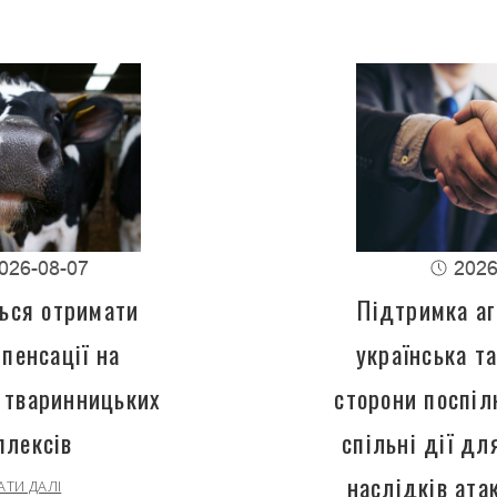
026-08-07
2026
ься отримати
Підтримка аг
пенсації на
українська т
 тваринницьких
сторони поспіл
плексів
спільні дії д
наслідків ата
АТИ ДАЛІ