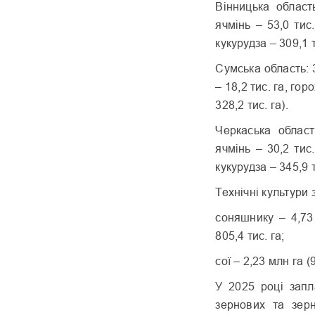
Вінницька област
ячмінь – 53,0 тис.
кукурудза – 309,1 т
Сумська область: 3
– 18,2 тис. га, горо
328,2 тис. га).
Черкаська област
ячмінь – 30,2 тис.
кукурудза – 345,9 т
Технічні культури 
соняшнику – 4,73
805,4 тис. га;
сої – 2,23 млн га (
У 2025 році запл
зернових та зерн