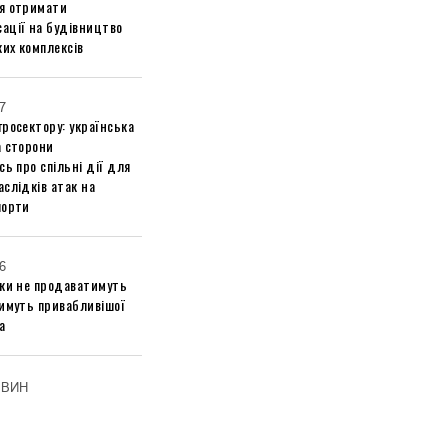
я отримати
ації на будівництво
их комплексів
7
росектору: українська
а сторони
сь про спільні дії для
слідків атак на
порти
6
ики не продаватимуть
тимуть привабливішої
а
ОВИН