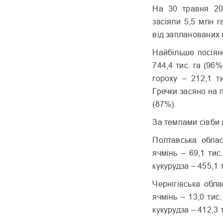
На 30 травня 202
засіяли 5,5 млн 
від запланованих
Найбільше посіян
744,4 тис. га (96%
гороху – 212,1 ти
Гречки засяно на п
(87%).
За темпами сівби 
Полтавська облас
ячмінь – 69,1 тис.
кукурудза – 455,1 т
Чернігівська обла
ячмінь – 13,0 тис. 
кукурудза – 412,3 т