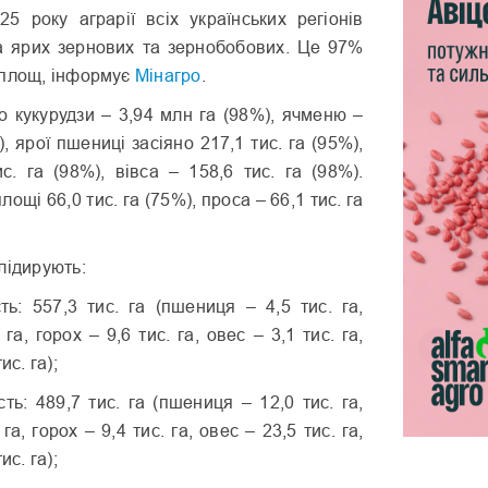
5 року аграрії всіх українських регіонів
га ярих зернових та зернобобових. Це 97%
 площ, інформує
Мінагро
.
о кукурудзи – 3,94 млн га (98%), ячменю –
), ярої пшениці засіяно 217,1 тис. га (95%),
с. га (98%), вівса – 158,6 тис. га (98%).
лощі 66,0 тис. га (75%), проса – 66,1 тис. га
лідирують:
ть: 557,3 тис. га (пшениця – 4,5 тис. га,
 га, горох – 9,6 тис. га, овес – 3,1 тис. га,
ис. га);
сть: 489,7 тис. га (пшениця – 12,0 тис. га,
га, горох – 9,4 тис. га, овес – 23,5 тис. га,
ис. га);