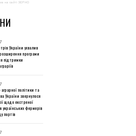
ма на сайті ЗЕРНО
НИ
7
стрів України ухвалив
 розширення програми
я підтримки
аграріїв
7
 аграрної політики та
ва України звернулося
ії щодо екстреної
я українських фермерів
у портів
7