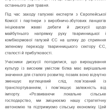
останнього дня травня.
Під час заходу галузеві експерти з Європейської
Комісії і партнери з виробничо-збутових ланцюгів
ініціювали жваві дебати й дискусії щодо
майбутнього напрямку руху тваринницької і
комбікормової галузей ЄС на шляху до сприяння
зеленому переходу тваринницького сектору ЄС,
сталості й прибутковості.
Учасники дискусії погодилися, що вирощування
культур із високим умістом білка має вирішальне
значення для сталого розвитку, позаяк воно відчутно
зменшує вуглецевий слід, пов’язаний із
транспортуванням, і пом’якшує залежність від
імпорту. «Розвиваючи локальне сільське
господарство, ми зміцнюємо нашу стратегічну
автономію та підтримуємо сільську економіку. Цей