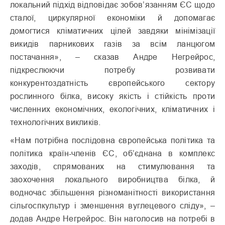
локальний підхід відповідає зобов’язанням ЄС щодо
сталої, циркулярної економіки й допомагає
домогтися кліматичних цілей завдяки мінімізації
викидів парникових газів за всім ланцюгом
постачання», – сказав Андре Негрейрос,
підкреслюючи потребу розвивати
конкурентоздатність європейського сектору
рослинного білка, високу якість і стійкість проти
численних економічних, екологічних, кліматичних і
технологічних викликів.
«Нам потрібна послідовна європейська політика та
політика країн-членів ЄС, об’єднана в комплекс
заходів, спрямованих на стимулювання та
заохочення локального виробництва білка, й
водночас збільшення різноманітності використання
сільгоспкультур і зменшення вуглецевого сліду», –
додав Андре Негрейрос. Він наголосив на потребі в