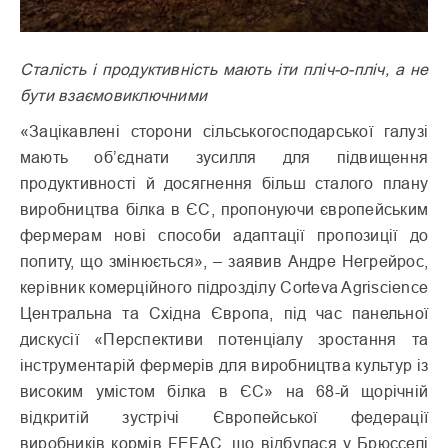
Сталість і продуктивність мають іти пліч-о-пліч, а не
бути взаємовиключними
«Зацікавлені сторони сільськогосподарської галузі
мають об’єднати зусилля для підвищення
продуктивності й досягнення більш сталого плану
виробництва білка в ЄС, пропонуючи європейським
фермерам нові способи адаптації пропозиції до
попиту, що змінюється», – заявив Андре Негрейрос,
керівник комерційного підрозділу Corteva Agriscience
Центральна та Східна Європа, під час панельної
дискусії «Перспективи потенціалу зростання та
інструментарій фермерів для виробництва культур із
високим умістом білка в ЄС» на 68-й щорічній
відкритій зустрічі Європейської федерації
виробників кормів FEFAC, що відбулася у Брюсселі