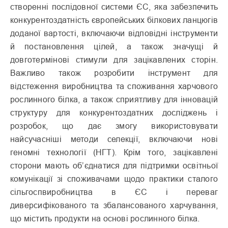
створенні послідовної системи ЄС, яка забезпечить
конкурентоздатність європейських білкових ланцюгів
доданої вартості, включаючи відповідні інструменти
й постановлення цілей, а також значущі й
довготермінові стимули для зацікавлених сторін.
Важливо також розробити інструмент для
відстеження виробництва та споживання харчового
рослинного білка, а також сприятливу для інновацій
структуру для конкурентоздатних досліджень і
розробок, що дає змогу використовувати
найсучасніші методи селекції, включаючи нові
геномні технології (НГТ). Крім того, зацікавлені
сторони мають об’єднатися для підтримки освітньої
комунікації зі споживачами щодо практики сталого
сільгоспвиробництва в ЄС і переваг
диверсифікованого та збалансованого харчування,
що містить продукти на основі рослинного білка.