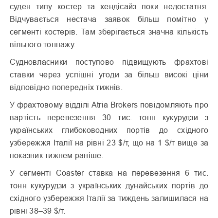
суден типу костер та хендісайз поки недостатня.
Відчувається нестача заявок більш помітно у
сегменті костерів. Там зберігається значна кількість
вільного тоннажу.
Судновласники поступово підвищують фрахтові
ставки через успішні угоди за більш високі ціни
відповідно попередніх тижнів.
У фрахтовому відділі Atria Brokers повідомляють про
вартість перевезення 30 тис. тонн кукурудзи з
українських глибоководних портів до східного
узбережжя Італії на рівні 23 $/т, що на 1 $/т вище за
показник тижнем раніше.
У сегменті Coaster ставка на перевезення 6 тис.
тонн кукурудзи з українських дунайських портів до
східного узбережжя Італії за тиждень залишилася на
рівні 38–39 $/т.