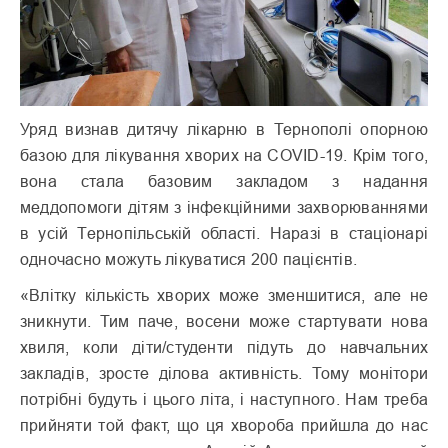
Уряд визнав дитячу лікарню в Тернополі опорною
базою для лікування хворих на COVID-19. Крім того,
вона стала базовим закладом з надання
меддопомоги дітям з інфекційними захворюваннями
в усій Тернопільській області. Наразі в стаціонарі
одночасно можуть лікуватися 200 пацієнтів.
«Влітку кількість хворих може зменшитися, але не
зникнути. Тим паче, восени може стартувати нова
хвиля, коли діти/студенти підуть до навчальних
закладів, зросте ділова активність. Тому монітори
потрібні будуть і цього літа, і наступного. Нам треба
прийняти той факт, що ця хвороба прийшла до нас