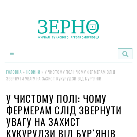
По
ГОЛОВНА
»
НОВИНИ
»
У ЧИСТОМУ ПОЛІ: ЧОМУ ФЕРМЕРАМ СЛІД
ЗВЕРНУТИ УВАГУ НА ЗАХИСТ КУКУРУДЗИ ВІД БУР`ЯНІВ
У ЧИСТОМУ ПОЛІ: ЧОМУ
ФЕРМЕРАМ СЛІД ЗВЕРНУТИ
УВАГУ НА ЗАХИСТ
КУКУРУДЗИ ВІД БУР`ЯНІВ