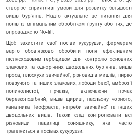
створює сприятливі умови для розвитку більшості
видів бур’янів. Надто актуальне це питання для
полів із мінімальним обробітком ґрунту або тих, де
впроваджено No-till.
Щоб захистити свої посіви кукурудзи, фермерам
варто обов’язково обробити поля ефективним
післясходовим гербіцидом для контролю основних
злакових та однорічних дводольних бур’янів: видів
проса, плоскухи звичайної, різновидів мишіїв, пирію
повзучого та інших злакових, лободи білої, амброзії
полинолистої, гірчаків, включаючи гірчак
березкоподібний, видів щириці, пасльону чорного,
канатника Теофраста, нетреби звичайної та інших
дводольних видів. Також слід контролювати всі
різновиди падалиці соняшнику, яка часто
трапляється в посівах кукурудзи.