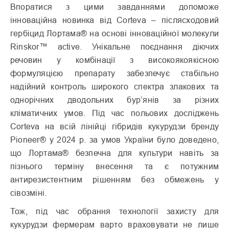
Впоратися з цими завданнями допоможе
інноваційна новинка від Corteva – післясходовий
гербіцид Лортама® на основі інноваційної молекули
Rinskor™ active. Унікальне поєднання діючих
речовин у комбінації з високоякоякісною
формуляцією препарату забезпечує стабільно
надійний контроль широкого спектра злакових та
однорічних дводольних бур’янів за різних
кліматичних умов. Під час польових досліджень
Corteva на всій лінійці гібридів кукурудзи бренду
Pioneer® у 2024 р. за умов України було доведено,
що Лортама® безпечна для культури навіть за
пізнього терміну внесення та є потужним
антирезистентним рішенням без обмежень у
сівозміні.
Тож, під час обрання технології захисту для
кукурудзи фермерам варто враховувати не лише