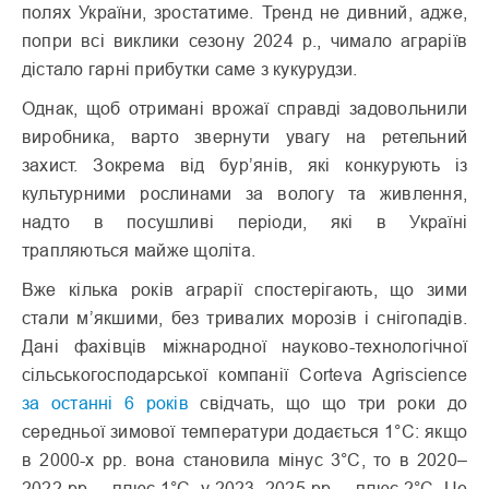
полях України, зростатиме. Тренд не дивний, адже,
попри всі виклики сезону 2024 р., чимало аграріїв
дістало гарні прибутки саме з кукурудзи.
Однак, щоб отримані врожаї справді задовольнили
виробника, варто звернути увагу на ретельний
захист. Зокрема від бур’янів, які конкурують із
культурними рослинами за вологу та живлення,
надто в посушливі періоди, які в Україні
трапляються майже щоліта.
Вже кілька років аграрії спостерігають, що зими
стали м’якшими, без тривалих морозів і снігопадів.
Дані фахівців міжнародної науково-технологічної
сільськогосподарської компанії Corteva Agriscience
за останні 6 років
свідчать, що що три роки до
середньої зимової температури додається 1°C: якщо
в 2000-х рр. вона становила мінус 3°C, то в 2020–
2022 рр. – плюс 1°C, у 2023–2025 рр. – плюс 2°C. Це