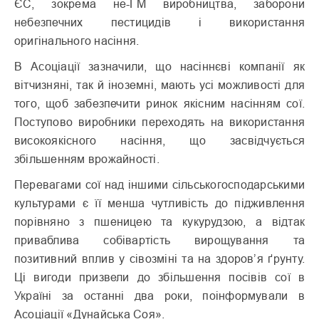
ЄС, зокрема не-ГМ виробництва, заборони
небезпечних пестицидів і використання
оригінального насіння.
В Асоціації зазначили, що насіннєві компанії як
вітчизняні, так й іноземні, мають усі можливості для
того, щоб забезпечити ринок якісним насінням сої.
Поступово виробники переходять на використання
високоякісного насіння, що засвідчується
збільшенням врожайності.
Перевагами сої над іншими сільськогосподарськими
культурами є її менша чутливість до підживлення
порівняно з пшеницею та кукурудзою, а відтак
приваблива собівартість вирощування та
позитивний вплив у сівозміні та на здоров’я ґрунту.
Ці вигоди призвели до збільшення посівів сої в
Україні за останні два роки, поінформували в
Асоціації «Дунайська Соя».