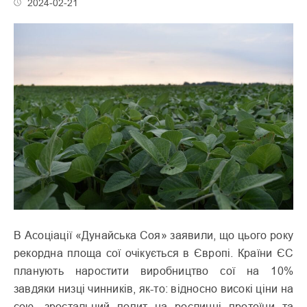
2024-02-21
В Асоціації «Дунайська Соя» заявили, що цього року
рекордна площа сої очікується в Європі. Країни ЄС
планують наростити виробництво сої на 10%
завдяки низці чинників, як-то: відносно високі ціни на
сою, зростальний попит на рослинні протеїни та