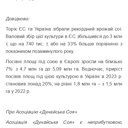
Довідково:
Торік ЄС та Україна зібрали рекордний врожай сої.
Валовий збір цієї культури в ЄС збільшився до 3 млн
т, що на 740 тис. т, або на 33% більше порівняно з
показником позаминулого року.
Посівні площі під соєю в Європі зросли на близько
7%: з 4,7 млн га до 5,09 млн га. Водночас, приріст
посівів площ під цією культурою в Україні в 2023 р.
становив понад 20%, на рівні 1,8 млн га – з 1,5 млн
га у 2022 р.
Про Асоціацію «Дунайська Соя»
Асоціація «Дунайська Соя» є неприбутковою,