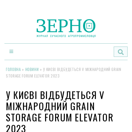
По
ГОЛОВНА
»
НОВИНИ
»
У КИЄВІ ВІДБУДЕТЬСЯ V МІЖНАРОДНИЙ GRAIN
STORAGE FORUM ELEVATOR 2023
У КИЄВІ ВІДБУДЕТЬСЯ V
МІЖНАРОДНИЙ GRAIN
STORAGE FORUM ELEVATOR
2023