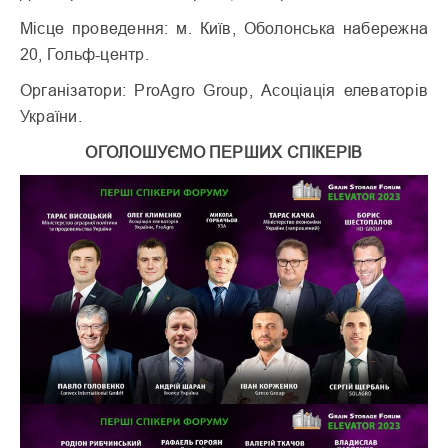
Місце проведення: м. Київ, Оболонська набережна
20, Гольф-центр.
Організатори: ProAgro Group, Асоціація елеваторів
України.
ОГОЛОШУЄМО ПЕРШИХ СПІКЕРІВ