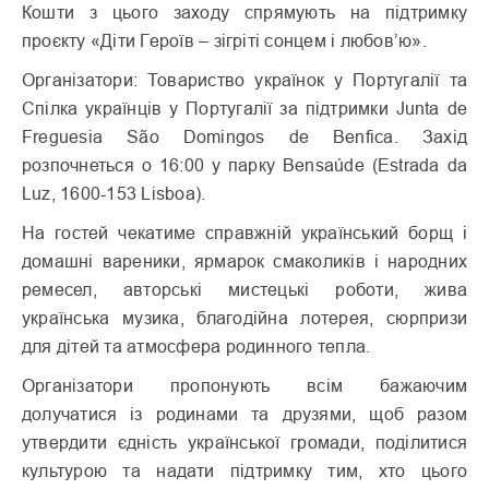
Кошти з цього заходу спрямують на підтримку
проєкту «Діти Героїв – зігріті сонцем і любов’ю».
Організатори: Товариство українок у Португалії та
Спілка українців у Португалії за підтримки Junta de
Freguesia São Domingos de Benfica. Захід
розпочнеться о 16:00 у парку Bensaúde (Estrada da
Luz, 1600-153 Lisboa).
На гостей чекатиме справжній український борщ і
домашні вареники, ярмарок смаколиків і народних
ремесел, авторські мистецькі роботи, жива
українська музика, благодійна лотерея, сюрпризи
для дітей та атмосфера родинного тепла.
Організатори пропонують всім бажаючим
долучатися із родинами та друзями, щоб разом
утвердити єдність української громади, поділитися
культурою та надати підтримку тим, хто цього