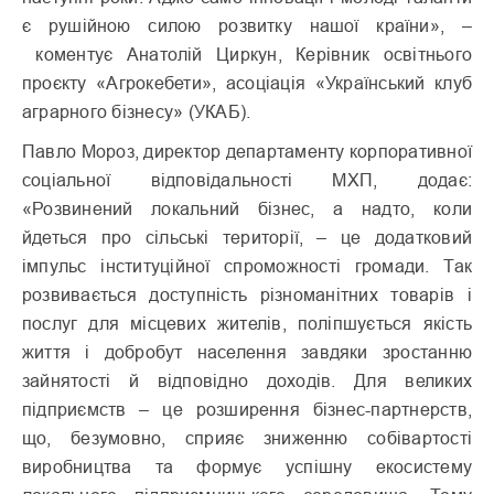
є рушійною силою розвитку нашої країни», –
коментує Анатолій Циркун, Керівник освітнього
проєкту «Агрокебети», асоціація «Український клуб
аграрного бізнесу» (УКАБ).
Павло Мороз, директор департаменту корпоративної
соціальної відповідальності МХП, додає:
«Розвинений локальний бізнес, а надто, коли
йдеться про сільські території, – це додатковий
імпульс інституційної спроможності громади. Так
розвивається доступність різноманітних товарів і
послуг для місцевих жителів, поліпшується якість
життя і добробут населення завдяки зростанню
зайнятості й відповідно доходів. Для великих
підприємств – це розширення бізнес-партнерств,
що, безумовно, сприяє зниженню собівартості
виробництва та формує успішну екосистему