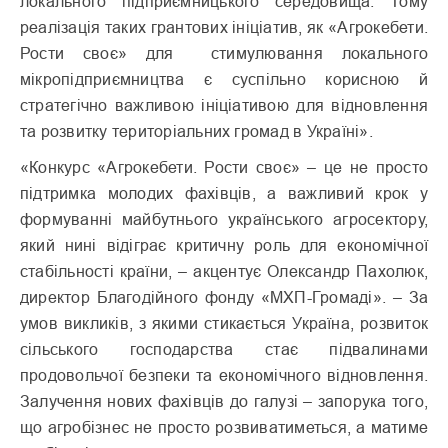
локального підприємницького середовища. Тому
реалізація таких грантових ініціатив, як «Агрокебети.
Рости своє» для стимулювання локального
мікропідприємництва є суспільно корисною й
стратегічно важливою ініціативою для відновлення
та розвитку територіальних громад в Україні».
«Конкурс «Агрокебети. Рости своє» – це не просто
підтримка молодих фахівців, а важливий крок у
формуванні майбутнього українського агросектору,
який нині відіграє критичну роль для економічної
стабільності країни, – акцентує Олександр Пахолюк,
директор Благодійного фонду «МХП-Громаді». – За
умов викликів, з якими стикається Україна, розвиток
сільського господарства стає підвалинами
продовольчої безпеки та економічного відновлення.
Залучення нових фахівців до галузі – запорука того,
що агробізнес не просто розвиватиметься, а матиме