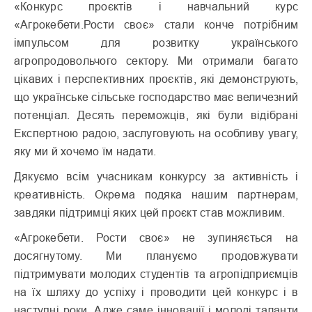
«Конкурс проєктів і навчальний курс
«Агрокебети.Рости своє» стали конче потрібним
імпульсом для розвитку українського
агропродовольчого сектору. Ми отримали багато
цікавих і перспективних проєктів, які демонструють,
що українське сільське господарство має величезний
потенціал. Десять переможців, які були відібрані
Експертною радою, заслуговують на особливу увагу,
яку ми й хочемо їм надати.
Дякуємо всім учасникам конкурсу за активність і
креативність. Окрема подяка нашим партнерам,
завдяки підтримці яких цей проєкт став можливим.
«Агрокебети. Рости своє» не зупиняється на
досягнутому. Ми плануємо продовжувати
підтримувати молодих студентів та агропідприємців
на їх шляху до успіху і проводити цей конкурс і в
наступні роки. Адже саме інновації і молоді таланти