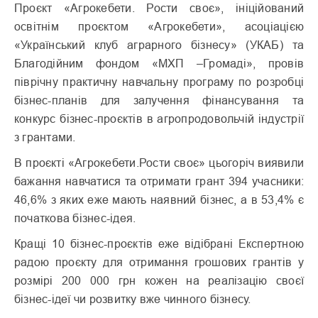
Проєкт «Агрокебети. Рости своє», ініційований
освітнім проєктом «Агрокебети», асоціацією
«Український клуб аграрного бізнесу» (УКАБ) та
Благодійним фондом «МХП –Громаді», провів
піврічну практичну навчальну програму по розробці
бізнес-планів для залучення фінансування та
конкурс бізнес-проєктів в агропродовольчій індустрії
з грантами.
В проєкті «Агрокебети.Рости своє» цьогоріч виявили
бажання навчатися та отримати грант 394 учасники:
46,6% з яких eже мають наявний бізнес, а в 53,4% є
початкова бізнес-ідея.
Кращі 10 бізнес-проєктів eже відібрані Експертною
радою проєкту для отримання грошових грантів у
розмірі 200 000 грн кожен на реалізацію своєї
бізнес-ідеї чи розвитку вже чинного бізнесу.