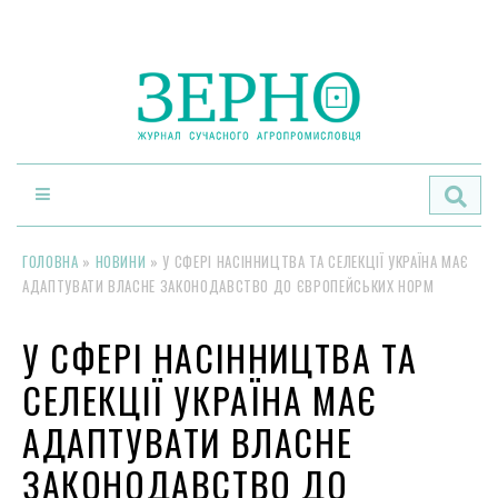
По
ГОЛОВНА
»
НОВИНИ
»
У СФЕРІ НАСІННИЦТВА ТА СЕЛЕКЦІЇ УКРАЇНА МАЄ
АДАПТУВАТИ ВЛАСНЕ ЗАКОНОДАВСТВО ДО ЄВРОПЕЙСЬКИХ НОРМ
У СФЕРІ НАСІННИЦТВА ТА
СЕЛЕКЦІЇ УКРАЇНА МАЄ
АДАПТУВАТИ ВЛАСНЕ
ЗАКОНОДАВСТВО ДО