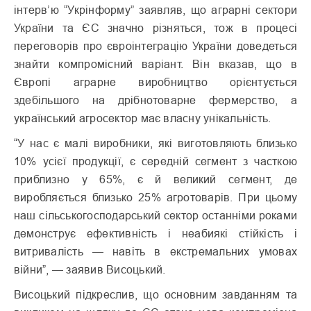
інтерв’ю “Укрінформу” заявляв, що аграрні сектори
України та ЄС значно різняться, тож в процесі
переговорів про євроінтеграцію України доведеться
знайти компромісний варіант. Він вказав, що в
Європі аграрне виробництво орієнтується
здебільшого на дрібнотоварне фермерство, а
український агросектор має власну унікальність.
“У нас є малі виробники, які виготовляють близько
10% усієї продукції, є середній сегмент з часткою
приблизно у 65%, є й великий сегмент, де
виробляється близько 25% агротоварів. При цьому
наш сільськогосподарський сектор останніми роками
демонструє ефективність і неабиякі стійкість і
витривалість — навіть в екстремальних умовах
війни”, — заявив Висоцький.
Висоцький підкреслив, що основним завданням та