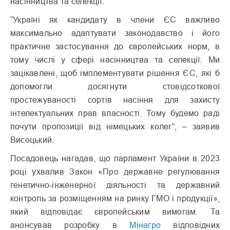
насінництва та селекції.
“Україні як кандидату в члени ЄС важливо
максимально адаптувати законодавство і його
практичне застосування до європейських норм, в
тому числі у сфері насінництва та селекції. Ми
зацікавлені, щоб імплементувати рішення ЄС, які б
допомогли досягнути стовідсоткової
простежуваності сортів насіння для захисту
інтелектуальних прав власності. Тому будемо раді
почути пропозиції від німецьких колег”, – заявив
Висоцький.
Посадовець нагадав, що парламент України в 2023
році ухвалив Закон «Про державне регулювання
генетично-інженерної діяльності та державний
контроль за розміщенням на ринку ГМО і продукції»,
який відповідає європейським вимогам. Та
анонсував розробку в
Мінагро
відповідних