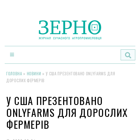
По
ГОЛОВНА
»
НОВИНИ
»
У США ПРЕЗЕНТОВАНО ONLYFARMS ДЛЯ
ДОРОСЛИХ ФЕРМЕРІВ
У США ПРЕЗЕНТОВАНО
ONLYFARMS ДЛЯ ДОРОСЛИХ
ФЕРМЕРІВ