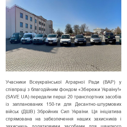
Учасники Всеукраїнської Аграрної Ради (ВАР) у
співпраці з благодійним фондом «Збережи Україну!»
(SAVE UA) передали перші 20 транспортних засобів
із запланованих 150-ти для Десантно-штурмових
військ (ДШВ) Збройних Сил України. Ця ініціатива
спрямована на забезпечення наших захисників і
захисниць додатковими засобами для швидкого