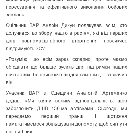
пересування та ефективного виконання бойових
завдань.
Очільник ВАР Андрій Дикун подякував всім, хто
долучився до збору, надто аграріям, які від перших
днів повномасштабного вторгнення повсякчас
підтримують ЗСУ.
«Розумію, що всім зараз складно, проте маємо
об’єднати ще більше зусиль для підтримки наших
військових, бо найважче щодня саме їм», – зазначив
він.
Учасник ВАР з Одещини Анатолій Артеменко
додав: «Ми взяли велику відповідальність, щоб
забезпечити ДШВ 150-ма автівками. Сьогодні ми
передаємо перший транш, і щотижня
намагатимемося збільшувати допомогу, щоб сягнути
цієї цифри».