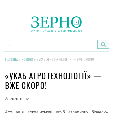
По
ГОЛОВНА
»
НОВИНИ
»
«УКАБ АГРОТЕХНОЛОГІЇ» — ВЖЕ СКОРО!
«УКАБ АГРОТЕХНОЛОГІЇ» —
ВЖЕ СКОРО!
2020-10-02
Асоціація «Український клуб аграрного бізнесу»