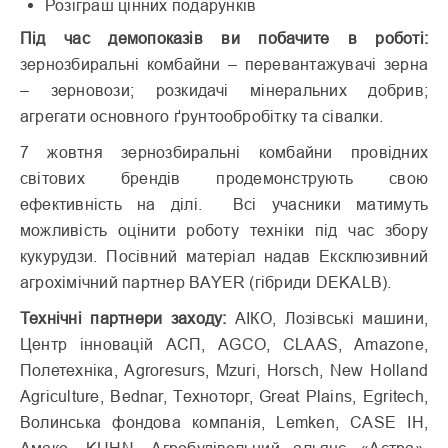
Розіграш цінних подарунків
Під час демопоказів ви побачите в роботі:
зернозбиральні комбайни – перевантажувачі зерна
– зерновози; розкидачі мінеральних добрив;
агрегати основного ґрунтообробітку та сівалки.
7 жовтня зернозбиральні комбайни провідних
світових брендів продемонструють свою
ефективність на ділі. Всі учасники матимуть
можливість оцінити роботу техніки під час збору
кукурудзи. Посівний матеріал надав Ексклюзивний
агрохімічний партнер BAYER (гібриди DEKALB).
Технічні партнери заходу:
АІКО, Лозівські машини,
Центр інновацій АСП, AGCO, CLAAS, Amazone,
Полетехніка, Agroresurs, Mzuri, Horsch, New Holland
Agriculture, Bednar, Техноторг, Great Plains, Egritech,
Волинська фондова компанія, Lemken, CASE IH,