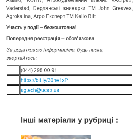
Амако, KUHN, Агробудівельний альянс «Астра»,
Vaderstad, Бердянські жниварки TM John Greaves,
Agrokalina, Агро Експерт TM Kello Bilt.
Участь у події – безкоштовна!
Попередня реєстрація – обов’язкова.
За додатковою інформацією, будь ласка,
звертайтесь:
(044) 298-00-91
https://bit.ly/30ne1xP
agtech@ucab.ua
Інші матеріали у рубриці :