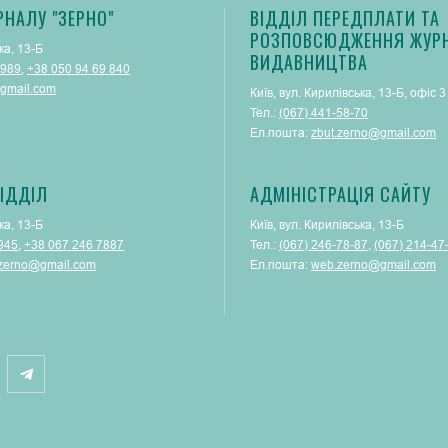
РНАЛУ "ЗЕРНО"
ВІДДІЛ ПЕРЕДПЛАТИ ТА
РОЗПОВСЮДЖЕННЯ ЖУРН
ка, 13-Б
ВИДАВНИЦТВА
 989
,
+38 050 94 69 840
gmail.com
Київ, вул. Кирилівська, 13-Б, офіс 3
Тел.:
(067) 441-58-70
Ел.пошта:
zbut.zerno@gmail.com
ІДДІЛ
АДМІНІСТРАЦІЯ САЙТУ
ка, 13-Б
Київ, вул. Кирилівська, 13-Б
945
,
+38 067 246 7887
Тел.:
(‎067) 246-78-87
, ‎
(067) 214-47
.zerno@gmail.com
Ел.пошта:
web.zerno@gmail.com