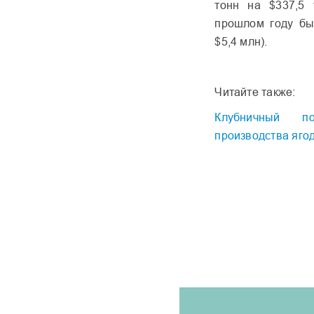
тонн на $337,5
прошлом году бы
$5,4 млн).
Читайте также:
Клубничный п
производства яго