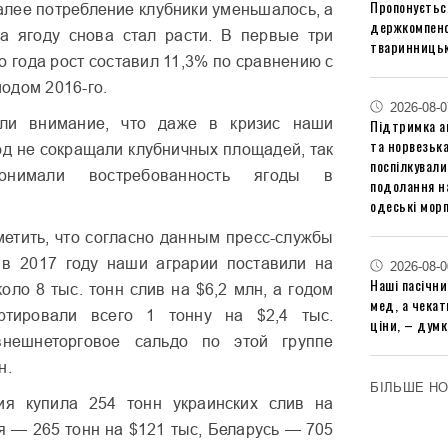
Пропонуєтьс
Далее потребление клубники уменьшалось, а
держкомпенс
а ягоду снова стал расти. В первые три
тваринницьк
о года рост составил 11,3% по сравнению с
одом 2016-го.
2026-08-0
или внимание, что даже в кризис наши
Підтримка аг
та норвезьк
од не сокращали клубничных площадей, так
поспілкували
нимали востребованность ягоды в
подолання на
одеські мор
метить, что согласно данным пресс-службы
 в 2017 году наши аграрии поставили на
2026-08-0
Наші пасічн
оло 8 тыс. тонн слив на $6,2 млн, а годом
мед, а чека
ртировали всего 1 тонну на $2,4 тыс.
ціни, – думк
внешнеторговое сальдо по этой группе
н.
БІЛЬШЕ Н
я купила 254 тонн украинских слив на
ия — 265 тонн на $121 тыс, Беларусь — 705