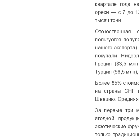
квартале года н
орехи — с 7 до 1
тысяч тонн.
Отечественная 
пользуется попул
нашего экспорта).
покупали Нидерл
Греция ($3,5 млн
Турция ($6,5 млн),
Более 85% стоимо
на страны СНГ и
Швецию. Средняя 
За первые три м
ягодной продук
экзотические фрук
только традицион