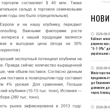
Рекла
 торговли составляет $ 40 млн. Также
ительное сальдо в торговле семечковыми
НОВИ
дние годы оно было отрицательным).
 Европе и на нашу клубнику, передают
Consulting. Важными факторами роста
2026-08-0
о интереса к нашей продукции является
Кабінет міні
рішення про
овки и выгодная цена (ягода на 30%
“5-7-9%” дл
нкурентов).
українських 
ороший экспортный потенциал клубники на
е. Правда сейчас количество выращенной
2026-08-0
ше, чем объем поставок. Согласно данным
Міністерство
продовольст
бъем поставок в позапрошлом году составил
до Єврокоміс
или 4% урожая. Для сравнения, Польша
допомоги дл
оей клубники (10-15 тыс. тонн), Испания —
через блокад
бора (280 тыс. тонн).
сть рынка зафиксирована в 2013 году:
2026-08-0