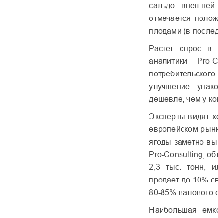
сальдо внешней
отмечается полож
плодами (в после
Растет спрос в
аналитики Pro-
потребительског
улучшение упак
дешевле, чем у ко
Эксперты видят х
европейском рынк
ягоды заметно вы
Pro-Consulting, о
2,3 тыс. тонн, 
продает до 10% св
80-85% валового с
Наибольшая емко