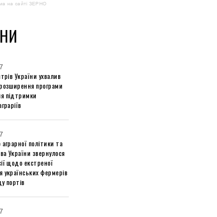
ма на сайті ЗЕРНО
НИ
7
стрів України ухвалив
 розширення програми
я підтримки
аграріїв
7
 аграрної політики та
ва України звернулося
ії щодо екстреної
я українських фермерів
у портів
7