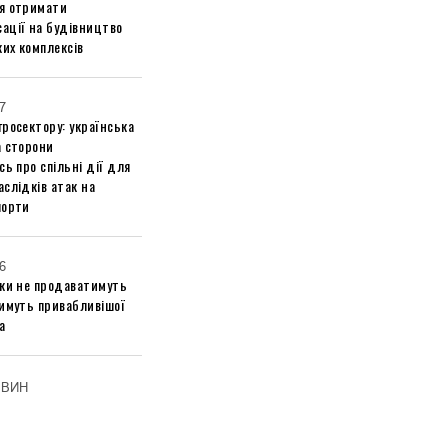
я отримати
ації на будівництво
их комплексів
7
росектору: українська
а сторони
сь про спільні дії для
слідків атак на
порти
6
ики не продаватимуть
тимуть привабливішої
а
ОВИН