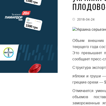
ПЛОДОВО
2018-04-24
Объем внешних 
текущего года со
Это превышает п
сообщает пресс-с
Структура экспор
яблоки и груши —
грецкие орехи — $
Отмечается умен
объемов поста
замороженные я