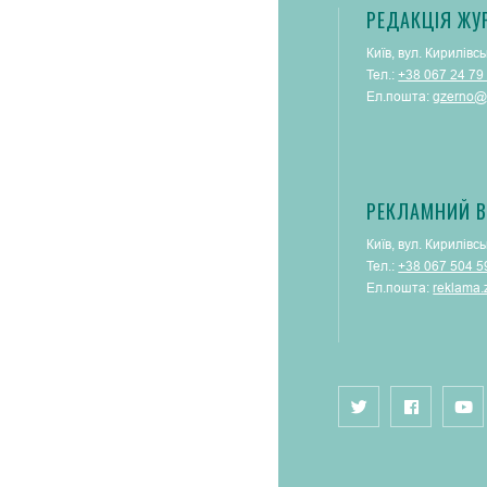
РЕДАКЦІЯ ЖУ
Київ, вул. Кирилівсь
Тел.:
+38 067 24 79
Ел.пошта:
gzerno@
РЕКЛАМНИЙ В
Київ, вул. Кирилівсь
Тел.:
+38 067 504 5
Ел.пошта:
reklama