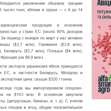
аблюдается увеличение объемов: грецкие
3 тысяч тонн, яблоки и груши — с 6 до 14
садоводческая продукция в основном
ярностью у стран ЕС (около 60% доходов
 За период с января по март у нас активно
анды ($2,7 млн), Германия ($2,8 млн),
), Беларусь ($3,7 млн), Польша ($4 млн),
 Франция (на $6,9 млн).
сти экспорта украинских яблок приходится
 ЕС, в частности Беларусь, Молдову и
экспортная цена: свыше $320 / тонна.
есяца года мы импортировали плодово-
ции на $143 млн. В основном закупали
ты (цитрусовые, бананы, и. т. д). С учетом
ных плодов и ягод, общее положительное