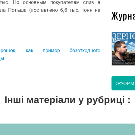
 тыс. Но основным покупателем слив в
ла Польша (поставлено 6,6 тыс. тонн на
Журн
КВІТЕНЬ 2026
ЧЕРВЕНЬ 2026
орошок, как пример безотходного
ды
ОФОРМ
Інші матеріали у рубриці :