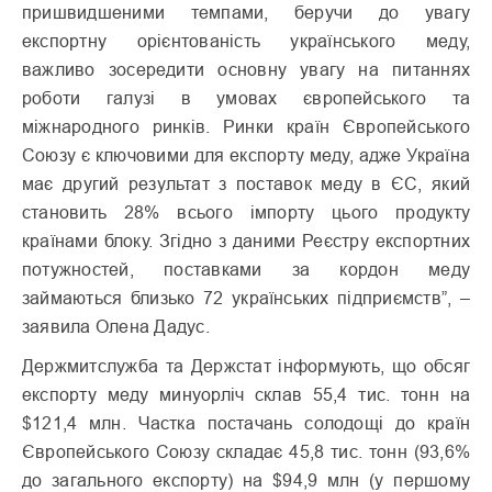
пришвидшеними темпами, беручи до увагу
експортну орієнтованість українського меду,
важливо зосередити основну увагу на питаннях
роботи галузі в умовах європейського та
міжнародного ринків. Ринки країн Європейського
Союзу є ключовими для експорту меду, адже Україна
має другий результат з поставок меду в ЄС, який
становить 28% всього імпорту цього продукту
країнами блоку. Згідно з даними Реєстру експортних
потужностей, поставками за кордон меду
займаються близько 72 українських підприємств”, –
заявила Олена Дадус.
Держмитслужба та Держстат інформують, що обсяг
експорту меду минуорліч склав 55,4 тис. тонн на
$121,4 млн. Частка постачань солодощі до країн
Європейського Союзу складає 45,8 тис. тонн (93,6%
до загального експорту) на $94,9 млн (у першому