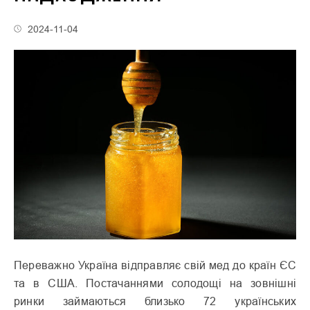
2024-11-04
Переважно Україна відправляє свій мед до країн ЄС
та в США. Постачаннями солодощі на зовнішні
ринки займаються близько 72 українських