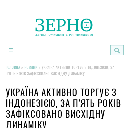
По
ГОЛОВНА
»
НОВИНИ
»
УКРАЇНА АКТИВНО ТОРГУЄ З ІНДОНЕЗІЄЮ, ЗА
П’ЯТЬ РОКІВ ЗАФІКСОВАНО ВИСХІДНУ ДИНАМІКУ
УКРАЇНА АКТИВНО ТОРГУЄ З
ІНДОНЕЗІЄЮ, ЗА П’ЯТЬ РОКІВ
ЗАФІКСОВАНО ВИСХІДНУ
ДИНАМІКУ