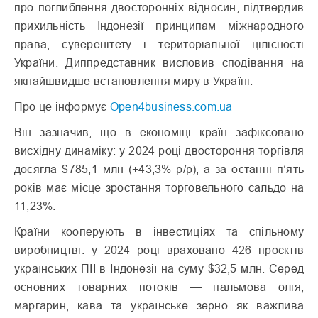
про поглиблення двосторонніх відносин, підтвердив
прихильність Індонезії принципам міжнародного
права, суверенітету і територіальної цілісності
України. Диппредставник висловив сподівання на
якнайшвидше встановлення миру в Україні.
Про це інформує
Open4business.com.ua
Він зазначив, що в економіці країн зафіксовано
висхідну динаміку: у 2024 році двостороння торгівля
досягла $785,1 млн (+43,3% р/р), а за останні п’ять
років має місце зростання торговельного сальдо на
11,23%.
Країни кооперують в інвестиціях та спільному
виробництві: у 2024 році враховано 426 проєктів
українських ПІІ в Індонезії на суму $32,5 млн. Серед
основних товарних потоків — пальмова олія,
маргарин, кава та українське зерно як важлива