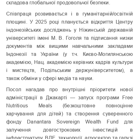
складова глобальної продовольчої безпеки.
Співпраця розвивається і в гуманітарній/освітній
площині. У 2025 році планується відкриття Центру
індонезійських досліджень у Ніжинській державній
університеті імені М. В. Гоголя та підписання низки
документів між вищими навчальними закладами
Індонезії та України (у т.ч. Києво-Могилянською
академією, Нац. академією керівних кадрів культури
і мистецтв, Подільським держуніверситетом), а
також обміни у сфері медіа та науки.
Посол нагадав про внутрішні пріоритети нової
адміністрації в Джакарті — запуск програми Free
Nutritious Meals (безкоштовне повноцінне
харчування для дітей) та створення суверенного
фонду Danantara Sovereign Wealth Fund для
залучення довгострокових інвестицій в
інфраструктуру, ВДЕ, технології, агросектор та галузі