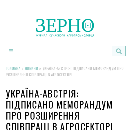
По
ГОЛОВНА
»
НОВИНИ
»
УКРАЇНА-АВСТРІЯ: ПІДПИСАНО МЕМОРАНДУМ ПРО
РОЗШИРЕННЯ СПІВПРАЦІ В АГРОСЕКТОРІ
УКРАЇНА-АВСТРІЯ:
ПІДПИСАНО МЕМОРАНДУМ
ПРО РОЗШИРЕННЯ
СПІВПРАЦІ В АГРОСЕКТОРІ