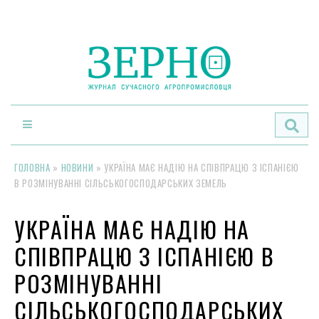
По
ГОЛОВНА
»
НОВИНИ
»
УКРАЇНА МАЄ НАДІЮ НА СПІВПРАЦЮ З ІСПАНІЄЮ
В РОЗМІНУВАННІ СІЛЬСЬКОГОСПОДАРСЬКИХ ЗЕМЕЛЬ
УКРАЇНА МАЄ НАДІЮ НА
СПІВПРАЦЮ З ІСПАНІЄЮ В
РОЗМІНУВАННІ
СІЛЬСЬКОГОСПОДАРСЬКИХ