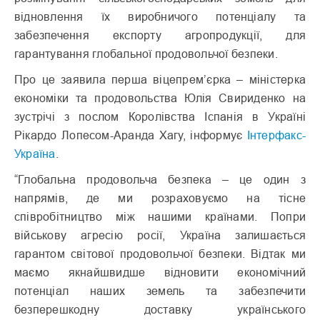
відновлення їх виробничого потенціалу та
забезпечення експорту агропродукції, для
гарантування глобальної продовольчої безпеки.
Про це заявила перша віцепрем’єрка – міністерка
економіки та продовольства Юлія Свириденко на
зустрічі з послом Королівства Іспанія в Україні
Рікардо Лопесом-Аранда Хагу, інформує
Інтерфакс-
Україна
.
“Глобальна продовольча безпека – це один з
напрямів, де ми розраховуємо на тісне
співробітництво між нашими країнами. Попри
військову агресію росії, Україна залишається
гарантом світової продовольчої безпеки. Відтак ми
маємо якнайшвидше відновити економічний
потенціал наших земель та забезпечити
безперешкодну доставку українського