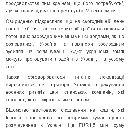
продовольства тим країнам, що його потребують”,
-цитує главу відомства пресслужба Мінекономіки.
Свириденко підкреслила, що на сьогоднішній день
понад 170 тис. кв. км території країни вважаються
потенційно забрудненими мінами і снарядами, які не
розірвалися. Україна та партнери зосередили
зусилля на розмінуванні. Адже українські землі
можуть прогодувати людей і в Україні, і в усьому
світі.
Також обговорювалося питання локалізації
виробництва на території України, страхування
воєнних ризиків для іспанських компаній, які
співпрацюють з українським бізнесом.
Відомство висловило сподівання на кошти, які
Іспанія анонсувала на підтримку гуманітарного
розмінування в Україні. Це EUR1,5 млн, суму