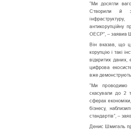
“Ми досягли ваго
Створили й за
інфраструктуру
антикорупційну п
ОЕСР”, – заявив 
Він вказав, що 
корупцію і такі 
відкритих даних, 
цифрова екосист
вже демонструють
“Ми проводимо 
скасували до 2 т
сферах економіки
бізнесу, наблизи
стандартів”, – зая
Денис Шмигаль пр