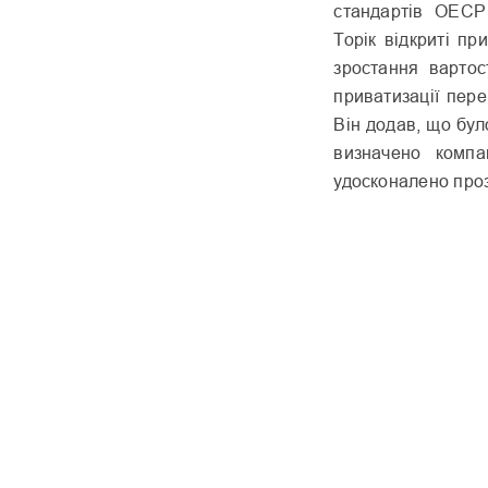
стандартів ОЕСР 
Торік відкриті пр
зростання вартос
приватизації пер
Він додав, що бу
визначено компа
удосконалено проз