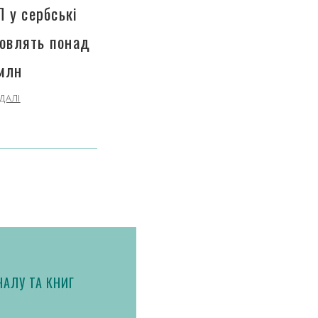
П у сербські
новлять понад
млн
ДАЛІ
АЛУ ТА КНИГ