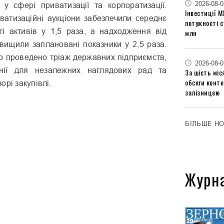
2026-08-0
у сфері приватизації та корпоратизації.
Інвестиції М
иватизаційні аукціони забезпечили середнє
потужності 
ті активів у 1,5 раза, а надходження від
млн
евищили заплановані показники у 2,5 раза.
ло проведено тріаж державних підприємств,
2026-08-0
нії для незалежних наглядових рад та
За шість міс
обсяги конт
орі закупівлі.
залізницею
БІЛЬШЕ Н
Журн