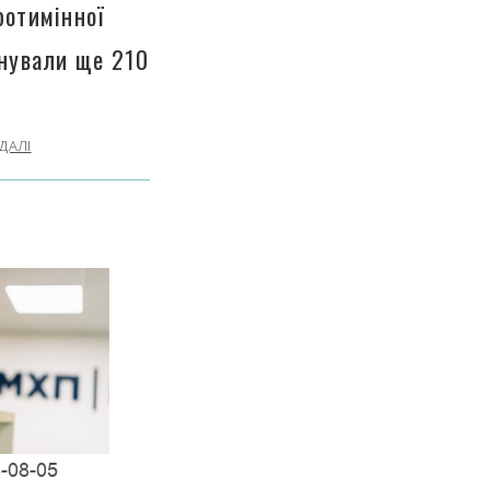
ротимінної
інували ще 210
ДАЛІ
-08-05