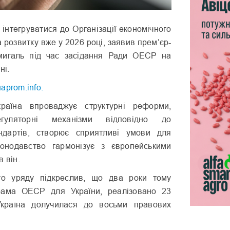
 інтегруватися до Організації економічного
а розвитку вже у 2026 році, заявив прем’єр-
мигаль під час засідання Ради ОЕСР на
ні.
uaprom.info.
країна впроваджує структурні реформи,
гуляторні механізми відповідно до
ндартів, створює сприятливі умови для
конодавство гармонізує з європейськими
 він.
ого уряду підкреслив, що два роки тому
рама ОЕСР для України, реалізовано 23
 Україна долучилася до восьми правових