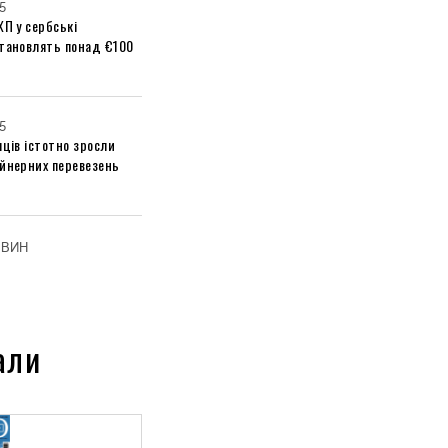
5
ХП у сербські
становлять понад €100
5
яців істотно зросли
ейнерних перевезень
ОВИН
али