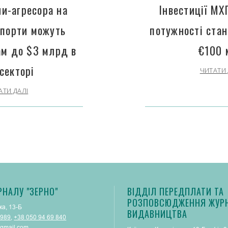
ни-агресора на
Інвестиції МХ
 порти можуть
потужності ста
ам до $3 млрд в
€100 
секторі
ЧИТАТИ 
АТИ ДАЛІ
РНАЛУ "ЗЕРНО"
ВІДДІЛ ПЕРЕДПЛАТИ ТА
РОЗПОВСЮДЖЕННЯ ЖУРН
ка, 13-Б
ВИДАВНИЦТВА
 989
,
+38 050 94 69 840
gmail.com