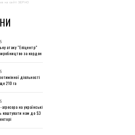
ма на сайті ЗЕРНО
НИ
5
ьку атаку “Епіцентр”
виробництво за кордон
5
ротимінної діяльності
ще 210 га
5
-агресора на українські
ь коштувати нам до $3
екторі