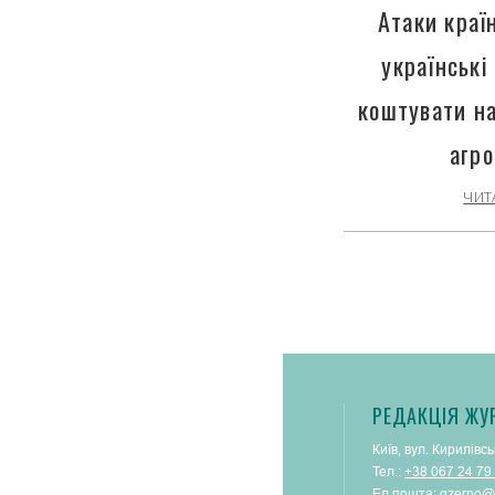
Атаки краї
українські
коштувати н
агро
ЧИТ
РЕДАКЦІЯ ЖУ
Київ, вул. Кирилівсь
Тел.:
+38 067 24 79
Ел.пошта:
gzerno@