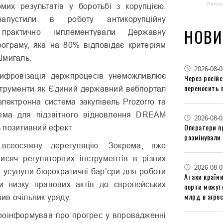
Рекла
мих результатів у боротьбі з корупцією.
пустили в роботу антикорупційну
НОВИ
, практично імплементували Державну
рограму, яка на 80% відповідає критеріям
Шмигаль.
2026-08-0
цифровізація держпроцесів унеможливлює
Через російс
переносить 
інструменти як Єдиний державний вебпортал
електронна система закупівель Prozorro та
ема для підзвітного відновлення DREAM
2026-08-0
Оператори п
 позитивний ефект.
розмінували 
всеосяжну дерегуляцію. Зокрема, вже
исяч регуляторних інструментів в різних
2026-08-0
, усунули бюрократичні бар’єри для роботи
Атаки країни
ли низку правових актів до європейських
порти можут
млрд в агрос
вив очільник уряду.
оінформував про прогрес у впровадженні