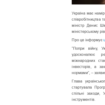
Україна має намір
співробітництва т
міністр Денис Ш
міністерському рів
Про це інформує
“Попри війну, У
удосконалює ре
міжнародних ста
інвесторів, а за
нормами”, – заявив
Глава українськ
стартувала Прог
спільні заходи,
інструментів.