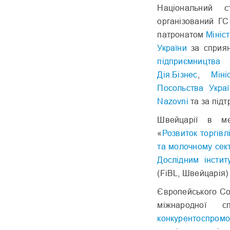
Національний 
організований ГС
патронатом
Мініс
України
за сприян
підприємництва
Дія.Бізнес
,
Мін
Посольства Украї
Nazovni
та за підт
Швейцарії в ме
«
Розвиток торгів
та молочному сек
Дослідним інстит
(FiBL, Швейцарія) 
Європейського Со
міжнародної с
конкурентоспромо