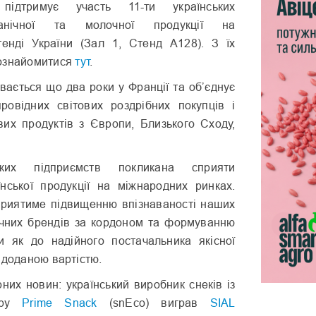
підтримує участь 11-ти українських
ганічної та молочної продукції на
енді України (Зал 1, Стенд А128). З їх
ознайомитися
тут
.
вається що два роки у Франції та обʼєднує
овідних світових роздрібних покупців і
вих продуктів з Європи, Близького Сходу,
ьких підприємств покликана сприяти
нської продукції на міжнародних ринках.
сприятиме підвищенню впізнаваності наших
очних брендів за кордоном та формуванню
и як до надійного постачальника якісної
 доданою вартістю.
них новин: український виробник снеків із
сиру
Prime Snack
(snEco) виграв
SIAL