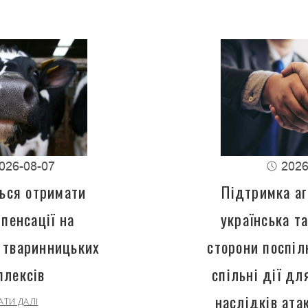
026-08-07
2026
ься отримати
Підтримка аг
пенсації на
українська т
 тваринницьких
сторони поспіл
плексів
спільні дії д
наслідків ата
АТИ ДАЛІ