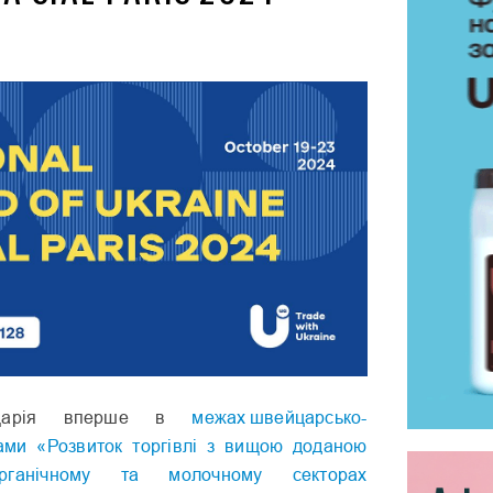
йцарія вперше в
межах швейцарсько-
рами «Розвиток торгівлі з вищою доданою
ганічному та молочному секторах