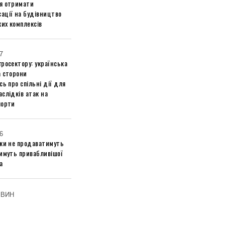
я отримати
ації на будівництво
их комплексів
7
росектору: українська
а сторони
сь про спільні дії для
слідків атак на
порти
6
ики не продаватимуть
тимуть привабливішої
а
ОВИН