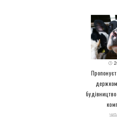
2
Пропонуєт
держком
будівництво
ком
ЧИТ