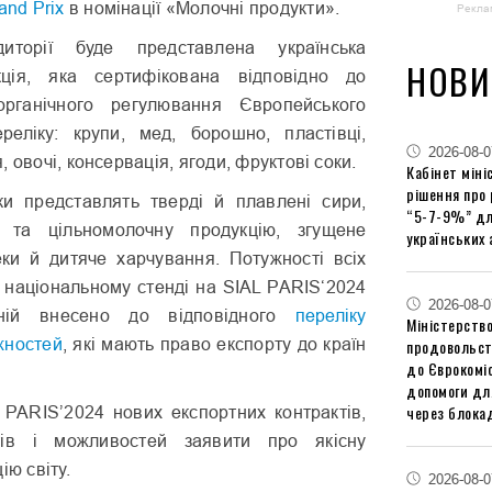
and Prix
в номінації «Молочні продукти».
Рекла
диторії буде представлена українська
НОВИ
кція, яка сертифікована відповідно до
рганічного регулювання Європейського
еліку: крупи, мед, борошно, пластівці,
2026-08-0
 овочі, консервація, ягоди, фруктові соки.
Кабінет міні
рішення про
и представлять тверді й плавлені сири,
“5-7-9%” дл
 та цільномолочну продукцію, згущене
українських 
еки й дитяче харчування. Потужності всіх
 національному стенді на SIAL PARIS‘2024
2026-08-0
ній внесено до відповідного
переліку
Міністерство
жностей
, які мають право експорту до країн
продовольст
до Єврокоміс
допомоги дл
через блокад
 PARIS’2024 нових експортних контрактів,
тів і можливостей заявити про якісну
ію світу.
2026-08-0