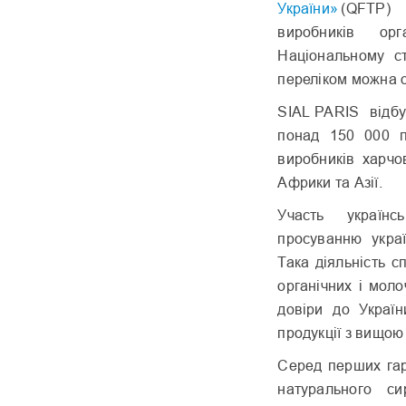
України»
(QFTP) 
виробників ор
Національному ст
переліком можна 
SIAL PARIS відбу
понад 150 000 пр
виробників харчо
Африки та Азії.
Участь українс
просуванню украї
Така діяльність 
органічних і мол
довіри до Україн
продукції з вищою
Серед перших гар
натурального 