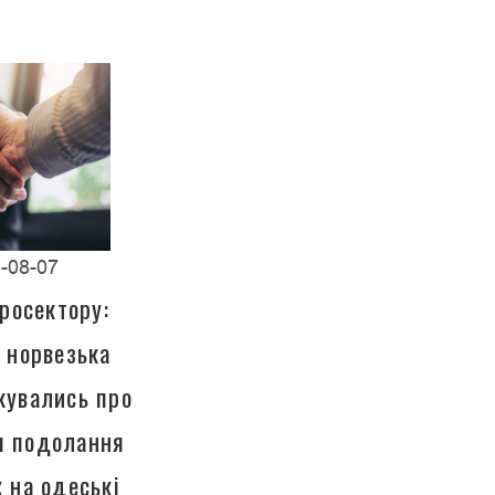
-08-07
росектору:
а норвезька
кувались про
ля подолання
к на одеські