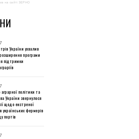
ма на сайті ЗЕРНО
НИ
7
стрів України ухвалив
 розширення програми
я підтримки
аграріїв
7
 аграрної політики та
ва України звернулося
ії щодо екстреної
я українських фермерів
у портів
7