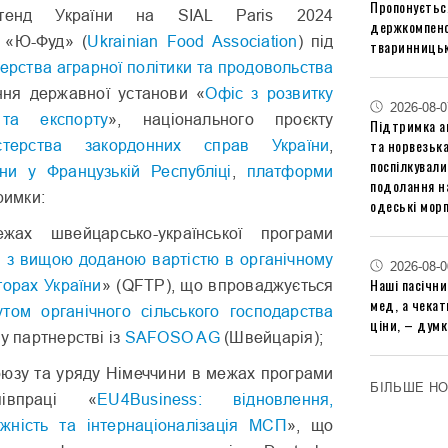
Пропонуєтьс
cтенд України на SIAL Paris 2024
держкомпенс
 «Ю-Фуд» (
Ukrainian Food Association
) під
тваринницьк
терства аграрної політики та продовольства
ня державної установи «
Офіс з розвитку
2026-08-0
 та експорту
», національного проєкту
Підтримка аг
та норвезьк
істерства закордонних справ України
,
поспілкували
ни у Французькій Республіці
,
платформи
подолання на
римки:
одеські мор
жах швейцарсько-української програми
лі з вищою доданою вартістю в органічному
2026-08-0
Наші пасічн
торах України
» (QFTP), що впроваджується
мед, а чека
утом органічного сільського господарства
ціни, – думк
у партнерстві із
SAFOSO AG
(Швейцарія);
юзу та уряду Німеччини в межах програми
БІЛЬШЕ Н
півпраці «
EU4Business: відновлення,
жність та інтернаціоналізація МСП
», що