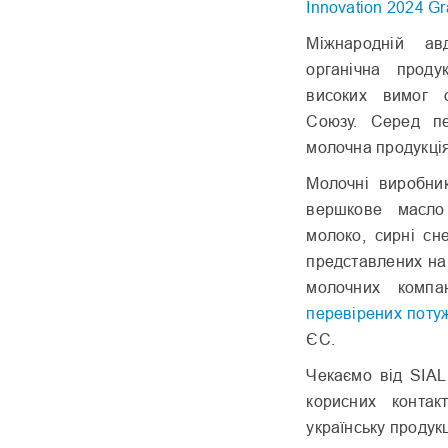
Innovation 2024 Gr
Міжнародній ав
органічна проду
високих вимог о
Союзу. Серед пер
молочна продукція,
Молочні виробник
вершкове масло
молоко, сирні сн
представлених на
молочних компа
перевірених поту
ЄС.
Чекаємо від SIAL
корисних контак
українську продукц